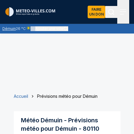
FAIRE
UN DON
Recherch
Menu
Démuin
26 °C
Ajouter une ville
Ciel clair - quasiment pas de nuages et un soleil omniprésent
Accueil
Prévisions météo pour Démuin
Météo
Démuin
- Prévisions
météo pour
Démuin
-
80110