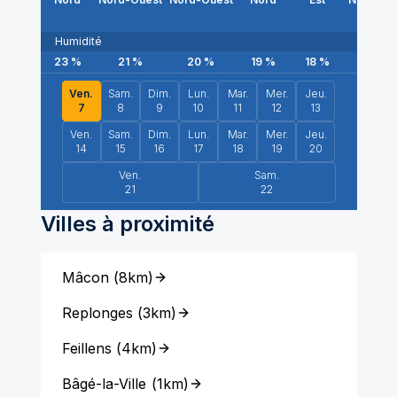
Humidité
23
%
21
%
20
%
19
%
18
%
18
%
Ven.
Sam.
Dim.
Lun.
Mar.
Mer.
Jeu.
7
8
9
10
11
12
13
Ven.
Sam.
Dim.
Lun.
Mar.
Mer.
Jeu.
14
15
16
17
18
19
20
Ven.
Sam.
21
22
Villes à proximité
Mâcon
(
8km
)
Replonges
(
3km
)
Feillens
(
4km
)
Bâgé-la-Ville
(
1km
)