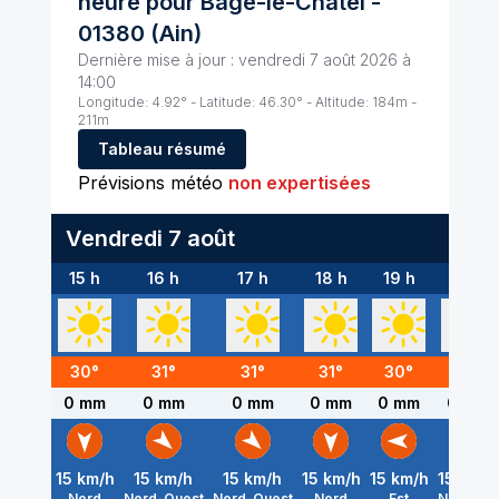
heure pour
Bâgé-le-Châtel
-
01380
(
Ain
)
Dernière mise à jour :
vendredi 7 août 2026 à
14:00
Longitude:
4.92
° - Latitude:
46.30
° - Altitude:
184
m -
211
m
Tableau résumé
Prévisions météo
non expertisées
Vendredi 7 août
15 h
16 h
17 h
18 h
19 h
20 h
30
°
31
°
31
°
31
°
30
°
30
°
0 mm
0 mm
0 mm
0 mm
0 mm
0 mm
15
km/h
15
km/h
15
km/h
15
km/h
15
km/h
15
km/h
Nord
Nord-Ouest
Nord-Ouest
Nord
Est
Nord-Est