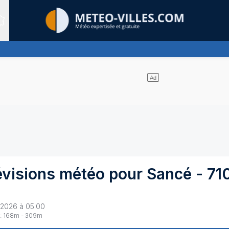
Sites expertis&eacute;s
les nuages se partagent le ciel - pas de pluie
évisions météo pour
Sancé
-
71
 2026 à 05:00
:
168
m -
309
m