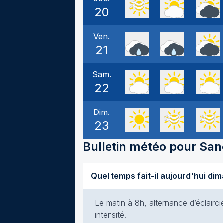
20
Ven.
21
Sam.
22
Dim.
23
Bulletin météo pour
San
Le matin à 8h, alternance d’éclair
intensité.