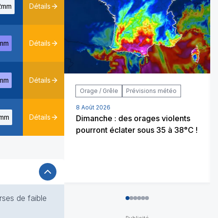
2mm
Détails
mm
Détails
mm
Détails
Orage / Grêle
Prévisions météo
Dou
Exp
8 Août 2026
mm
Détails
Dimanche : des orages violents
8 Ao
pourront éclater sous 35 à 38°C !
Pour
bloq
ses de faible
0
1
2
3
4
5