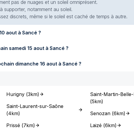
siment pas de nuages et un soleil omniprésent.
 à supporter, notamment au soleil.
ssez discrets, même si le soleil est caché de temps à autre.
era-t-il demain lundi 10 aout à Sancé ?
Quel temps fera-t-il samedi prochain samedi 15 aout à Sancé ?
Quel temps fera-t-il dimanche prochain dimanche 16 aout à Sancé ?
Hurigny
(
3km
)
Saint-Martin-Belle
(
5km
)
Saint-Laurent-sur-Saône
(
4km
)
Senozan
(
6km
)
Prissé
(
7km
)
Laizé
(
6km
)