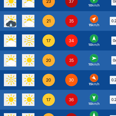
23
37
0
10
km/h
SO
-
21
35
0.
15
km/h
SO
-
17
34
0
10
km/h
S
-
20
35
0
10
km/h
O
-
20
30
0.
15
km/h
NO
-
17
36
0.
10
km/h
N
-