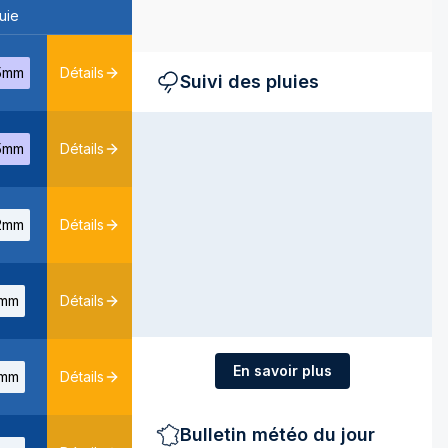
uie
5mm
Détails
Suivi des pluies
5mm
Détails
2mm
Détails
mm
Détails
En savoir plus
mm
Détails
Bulletin météo du jour