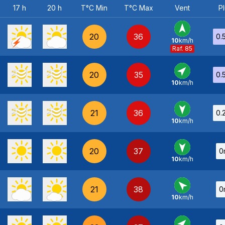
17 h
20 h
T°C Min
T°C Max
Vent
Pl
20
36
0.
10
km/h
S
-
Raf. 85
20
35
0.
10
km/h
SO
-
21
36
0.
10
km/h
N
-
20
37
0
10
km/h
N
-
21
38
0
10
km/h
SE
-