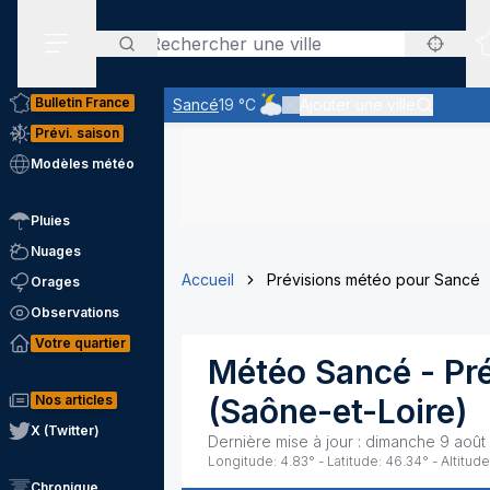
Rechercher
Menu secondaire
Bulletin France
Sancé
19 °C
Ajouter une ville
Ciel nuageux - les éclaircies et 
Prévi. saison
Modèles météo
Pluies
Nuages
Accueil
Prévisions météo pour Sancé
Orages
Observations
Votre quartier
Météo
Sancé
- Pr
Nos articles
(
Saône-et-Loire
)
X (Twitter)
Dernière mise à jour :
dimanche 9 août
Longitude:
4.83
° - Latitude:
46.34
° - Altitude
Chronique