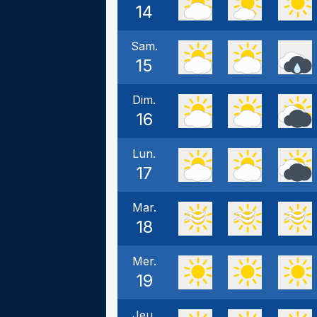
14
Sam.
15
Dim.
16
Lun.
17
Mar.
18
Mer.
19
Jeu.