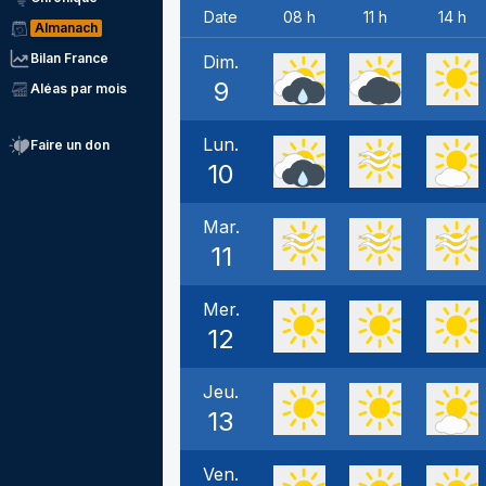
Date
08 h
11 h
14 h
Almanach
Bilan France
Dim.
9
Aléas par mois
Lun.
Faire un don
10
Mar.
11
Mer.
12
Jeu.
13
Ven.