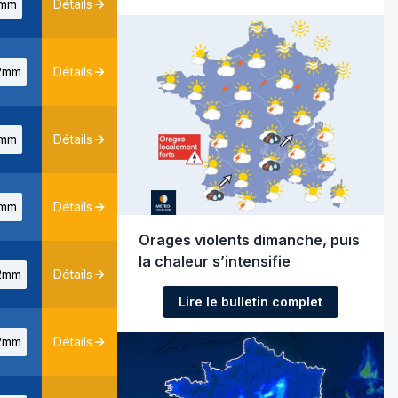
mm
Détails
2mm
Détails
mm
Détails
mm
Détails
Orages violents dimanche, puis
la chaleur s’intensifie
2mm
Détails
Lire le bulletin complet
2mm
Détails