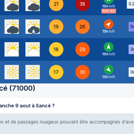
21
38
0.
10
km/h
S
-
Raf. 60
19
26
5
15
km/h
SO
-
18
29
3
10
km/h
S
-
17
30
0
10
km/h
NO
-
cé
(
71000
)
Quel temps fait-il aujourd'hui dimanche 9 aout à Sancé ?
cies et de passages nuageux pouvant être accompagnés d‘aver