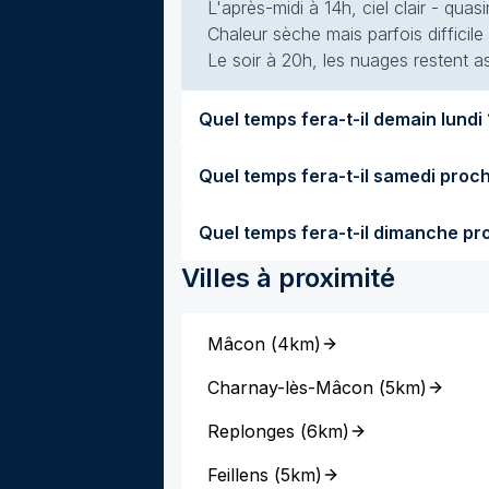
L'après-midi à 14h, ciel clair - qua
Chaleur sèche mais parfois difficile
Le soir à 20h, les nuages restent a
Quel temps f
Villes à proximité
Mâcon
(
4km
)
Charnay-lès-Mâcon
(
5km
)
Replonges
(
6km
)
Feillens
(
5km
)