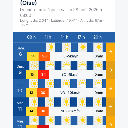
(
Oise
)
Dernière mise à jour :
samedi 8 août 2026 à
08:00
Longitude:
2.04
° - Latitude:
49.41
° - Altitude:
67
m -
172
m
08 h
11 h
14 h
17 h
20 h
Date
Sam.
8
Détails
14
30
E
-
5
km/h
0mm
Dim.
9
Détails
15
34
SO
-
5
km/h
0mm
Lun.
10
Détails
13
30
NO
-
10
km/h
0mm
Mar.
11
Détails
14
30
NE
-
15
km/h
0mm
Mer.
12
Détails