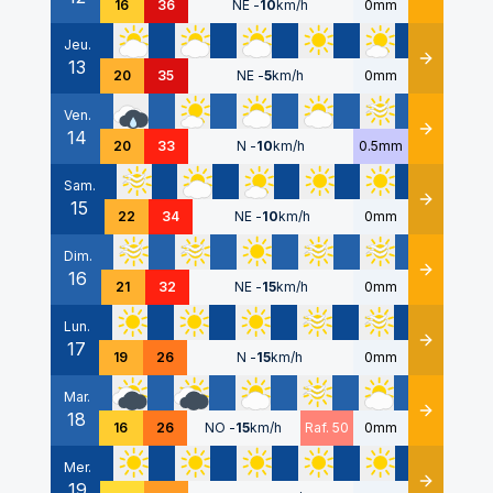
16
36
NE
-
10
km/h
0mm
Jeu.
13
Détails
20
35
NE
-
5
km/h
0mm
Ven.
14
Détails
20
33
N
-
10
km/h
0.5mm
Sam.
15
Détails
22
34
NE
-
10
km/h
0mm
Dim.
16
Détails
21
32
NE
-
15
km/h
0mm
Lun.
17
Détails
19
26
N
-
15
km/h
0mm
Mar.
18
Détails
16
26
NO
-
15
km/h
Raf. 50
0mm
Mer.
19
Détails