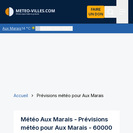
FAIRE
UN DON
Recherch
Menu
Aux Marais
14 °C
Ajouter une ville
Ciel clair - quasiment pas de nuages et un soleil omniprés
Accueil
Prévisions météo pour Aux Marais
Météo
Aux Marais
- Prévisions
météo pour
Aux Marais
-
60000