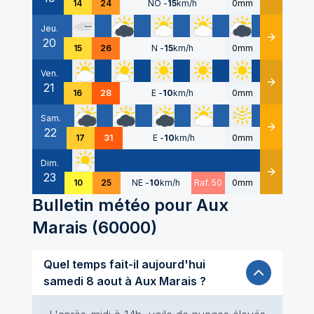
14
24
NO
-
15
km/h
0mm
Jeu.
20
Détails
15
26
N
-
15
km/h
0mm
Ven.
21
Détails
16
28
E
-
10
km/h
0mm
Sam.
22
Détails
17
31
E
-
10
km/h
0mm
Dim.
23
Détails
10
25
NE
-
10
km/h
Raf. 50
0mm
Bulletin météo pour
Aux
Marais
(
60000
)
Quel temps fait-il aujourd'hui
samedi 8 aout à Aux Marais ?