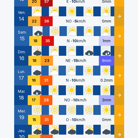
20
37
E
-
10
km/h
0mm
Ven.
14
Détails
22
36
NO
-
5
km/h
0mm
Sam.
15
Détails
18
35
N
-
10
km/h
1mm
Dim.
16
Détails
18
23
NE
-
15
km/h
9mm
Lun.
17
Détails
16
31
N
-
10
km/h
0.2mm
Mar.
18
Détails
17
28
NO
-
10
km/h
3mm
Mer.
19
Détails
15
31
O
-
10
km/h
0mm
Jeu.
20
Détails