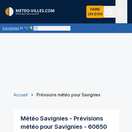
FAIRE
UN DON
Recherch
Menu
Savignies
16 °C
Ajouter une ville
Ciel voilé par des nuages d'altitude, ternissant plus ou moins
Accueil
Prévisions météo pour Savignies
Météo
Savignies
- Prévisions
météo pour
Savignies
-
60650