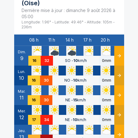
(
Oise
)
Dernière mise à jour :
dimanche 9 août 2026 à
05:00
Longitude:
1.96
° - Latitude:
49.46
° - Altitude:
105
m -
236
m
08 h
11 h
14 h
17 h
20 h
Date
Dim.
9
Détails
16
32
SO
-
10
km/h
0mm
Lun.
10
Détails
16
30
NO
-
10
km/h
0mm
Mar.
11
Détails
16
30
NE
-
15
km/h
0mm
Mer.
12
Détails
17
34
NE
-
10
km/h
0mm
Jeu.
13
Détails