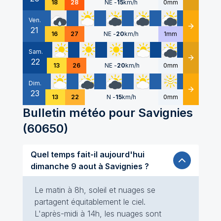
18
28
NE
-
15
km/h
0mm
Ven.
21
Détails
16
27
NE
-
20
km/h
1mm
Sam.
22
Détails
13
26
NE
-
20
km/h
0mm
Dim.
23
Détails
13
22
N
-
15
km/h
0mm
Bulletin météo pour
Savignies
(
60650
)
Quel temps fait-il aujourd'hui
dimanche 9 aout à Savignies ?
Le matin à 8h, soleil et nuages se
partagent équitablement le ciel.
L'après-midi à 14h, les nuages sont