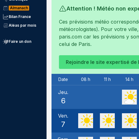
Attention ! Météo non exp
Almanach
Bilan France
Ces prévisions météo corresponden
Aléas par mois
météorologistes). Pour votre ville
paris.com
car les prévisions y son
Faire un don
celui de
Paris
.
Rejoindre le site expertisé de
Date
08 h
11 h
14 h
Jeu.
6
Ven.
7