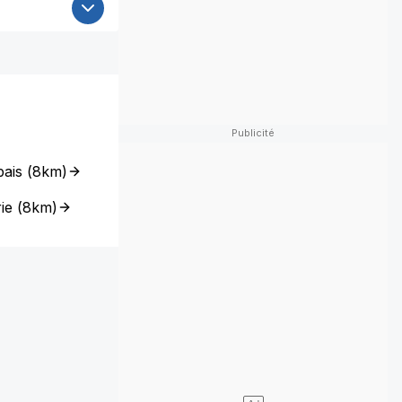
bais
(
8km
)
ie
(
8km
)