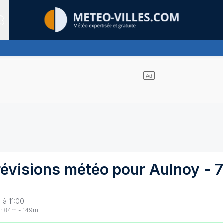
Sites expertis&eacute;s
les nuages se partagent le ciel - pas de pluie
révisions météo pour
Aulnoy
-
 à 11:00
:
84
m -
149
m