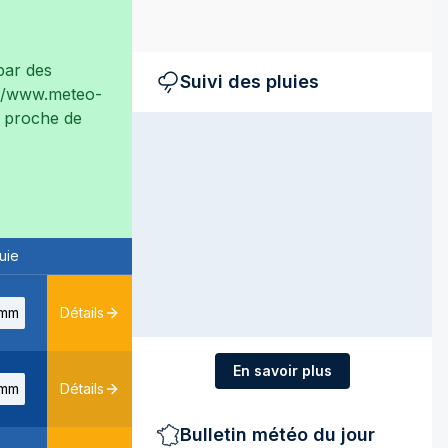
ar des
Suivi des pluies
://www.meteo-
ès proche de
uie
mm
Détails
En savoir plus
mm
Détails
Bulletin météo du jour