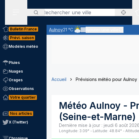
Rechercher
Menu secondaire
Bulletin France
Aulnoy
21 °C
Ajouter une ville
Ciel nuageux - les éclaircies et 
Prévi. saison
Modèles météo
Pluies
Nuages
Accueil
Prévisions météo pour Aulnoy
Orages
Observations
Votre quartier
Météo
Aulnoy
- P
Nos articles
(
Seine-et-Marne
)
X (Twitter)
Dernière mise à jour :
jeudi 6 août 2026
Longitude:
3.09
° - Latitude:
48.84
° - Altitude
Chronique