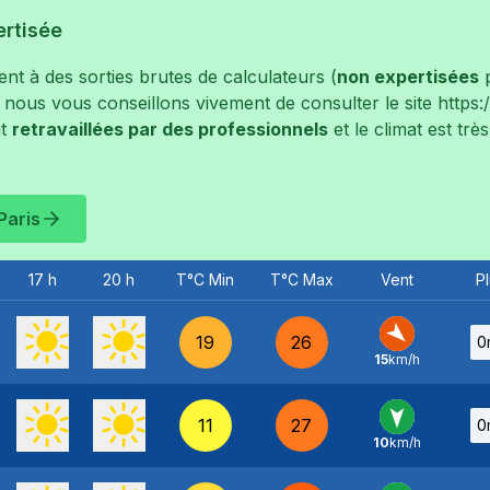
ertisée
t à des sorties brutes de calculateurs (
non expertisées
p
, nous vous conseillons vivement de consulter le site
https
t
retravaillées par des professionnels
et le climat est tr
Paris
17 h
20 h
T°C Min
T°C Max
Vent
Pl
19
26
0
15
km/h
NO
-
11
27
0
10
km/h
N
-