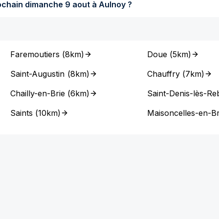
Quel temps fera-t-il dimanche prochain dimanche 9 aout à Aulnoy ?
Faremoutiers
(
8km
)
Doue
(
5km
)
Saint-Augustin
(
8km
)
Chauffry
(
7km
)
Chailly-en-Brie
(
6km
)
Saint-Denis-lès-Re
Saints
(
10km
)
Maisoncelles-en-Br