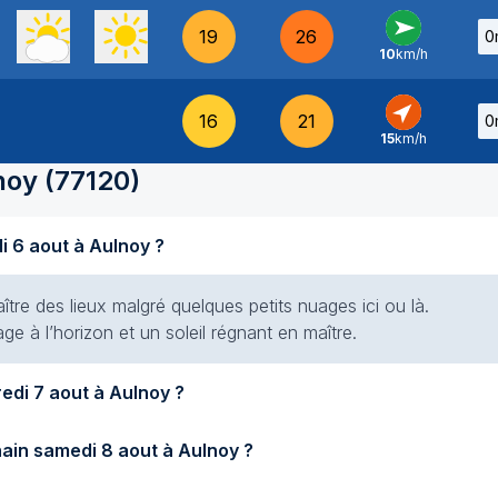
19
26
0
10
km/h
O
-
16
21
0
15
km/h
SO
-
noy
(
77120
)
Quel temps fait-il aujourd'hui jeudi 6 aout à Aulnoy ?
aître des lieux malgré quelques petits nuages ici ou là.
e à l’horizon et un soleil régnant en maître.
Quel temps fera-t-il demain vendredi 7 aout à Aulnoy ?
Quel temps fera-t-il samedi prochain samedi 8 aout à Aulnoy ?