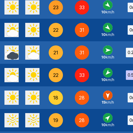
23
33
0
10
km/h
NO
-
22
31
0
10
km/h
NO
-
21
31
0.
10
km/h
O
-
22
33
0.
10
km/h
NE
-
18
28
0
15
km/h
N
-
19
28
0
10
km/h
SO
-