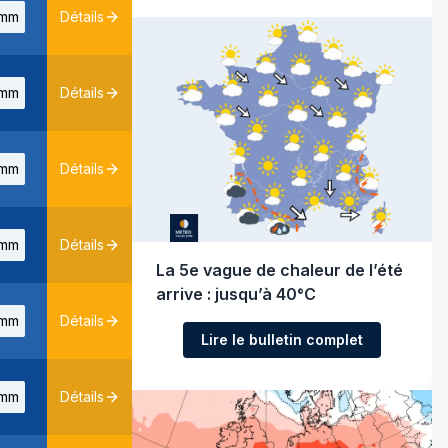
mm
Détails
mm
Détails
mm
Détails
mm
Détails
La 5e vague de chaleur de l’été
arrive : jusqu’à 40°C
mm
Détails
Lire le bulletin complet
mm
Détails