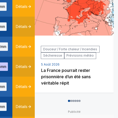
mm
Détails
mm
Détails
2mm
Détails
Douceur / Forte chaleur / Incendies
Sécheresse
Prévisions météo
5 Août 2026
5mm
Détails
La France pourrait rester
prisonnière d’un été sans
véritable répit
mm
Détails
0
1
2
3
4
5
mm
Détails