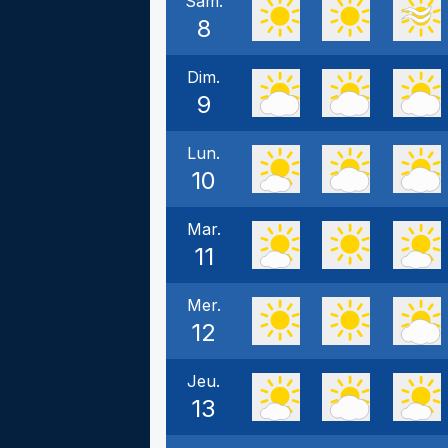
Sam.
8
Dim.
9
Lun.
10
Mar.
11
Mer.
12
Jeu.
13