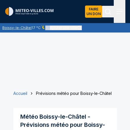
FAIRE
UN DON
Recherch
Menu
Boissy-le-Châtel
17 °C
Ajouter une ville
Ciel dégagé - quasiment pas de nuages
Accueil
Prévisions météo pour Boissy-le-Châtel
Météo
Boissy-le-Châtel
-
Prévisions météo pour
Boissy-