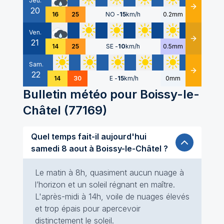
Jeu.
20
Détails
16
25
NO
-
15
km/h
0.2mm
Ven.
21
Détails
14
25
SE
-
10
km/h
0.5mm
Sam.
22
Détails
14
30
E
-
15
km/h
0mm
Bulletin météo pour
Boissy-le-
Châtel
(
77169
)
Quel temps fait-il aujourd'hui
samedi 8 aout à Boissy-le-Châtel ?
Le matin à 8h, quasiment aucun nuage à
l’horizon et un soleil régnant en maître.
L'après-midi à 14h, voile de nuages élevés
et trop épais pour apercevoir
distinctement le soleil.