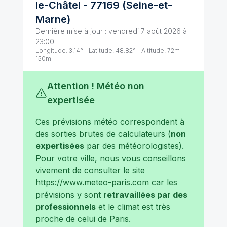
le-Châtel
-
77169
(
Seine-et-
Marne
)
Dernière mise à jour :
vendredi 7 août 2026 à
23:00
Longitude:
3.14
° - Latitude:
48.82
° - Altitude:
72
m -
150
m
Attention ! Météo non
expertisée
Ces prévisions météo correspondent à
des sorties brutes de calculateurs (
non
expertisées
par des météorologistes).
Pour votre ville, nous vous conseillons
vivement de consulter le site
https://www.meteo-paris.com
car les
prévisions y sont
retravaillées par des
professionnels
et le climat est très
proche de celui de
Paris
.