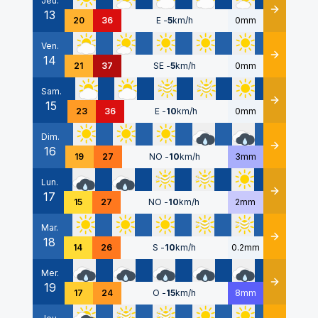
Jeu.
13
Détails
20
36
E
-
5
km/h
0mm
Ven.
14
Détails
21
37
SE
-
5
km/h
0mm
Sam.
15
Détails
23
36
E
-
10
km/h
0mm
Dim.
16
Détails
19
27
NO
-
10
km/h
3mm
Lun.
17
Détails
15
27
NO
-
10
km/h
2mm
Mar.
18
Détails
14
26
S
-
10
km/h
0.2mm
Mer.
19
Détails
17
24
O
-
15
km/h
8mm