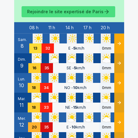
Rejoindre le site expertisé de
Paris
08 h
11 h
14 h
17 h
20 h
Date
Sam.
8
Détails
13
32
E
-
5
km/h
0mm
Dim.
9
Détails
16
35
SE
-
5
km/h
0mm
Lun.
10
Détails
18
34
NO
-
10
km/h
0mm
Mar.
11
Détails
18
33
NE
-
15
km/h
0mm
Mer.
12
Détails
20
35
E
-
10
km/h
0mm