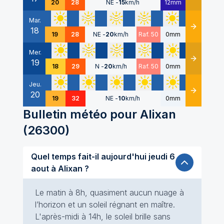
20
28
NE
-
15
km/h
12mm
Mar.
18
Détails
19
28
NE
-
20
km/h
Raf. 50
0mm
Mer.
19
Détails
18
29
N
-
20
km/h
Raf. 50
0mm
Jeu.
20
Détails
19
32
NE
-
10
km/h
0mm
Bulletin météo pour
Alixan
(
26300
)
Quel temps fait-il aujourd'hui jeudi 6
aout à Alixan ?
Le matin à 8h, quasiment aucun nuage à
l’horizon et un soleil régnant en maître.
L'après-midi à 14h, le soleil brille sans