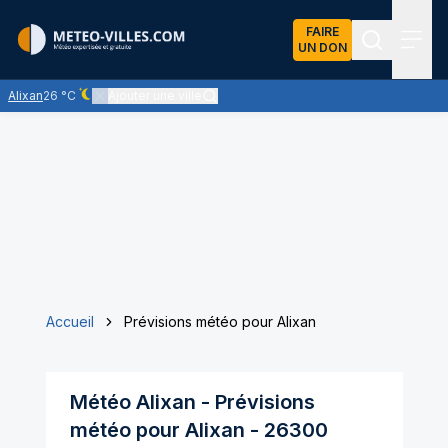
FAIRE
UN DON
Recherch
Menu
Alixan
26 °C
Ajouter une ville
Ciel dégagé - quasiment pas de nuages
Accueil
Prévisions météo pour Alixan
Météo
Alixan
- Prévisions
météo pour
Alixan
-
26300