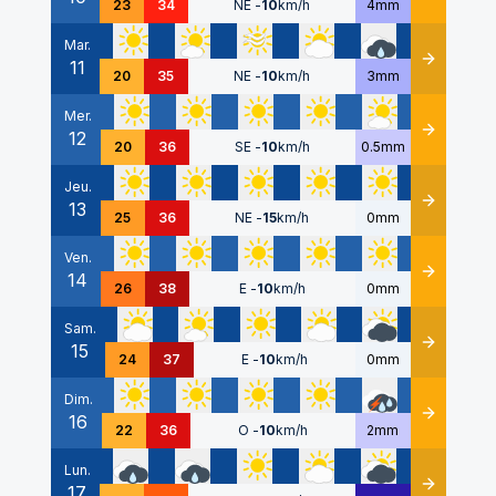
23
34
NE
-
10
km/h
4mm
Mar.
11
Détails
20
35
NE
-
10
km/h
3mm
Mer.
12
Détails
20
36
SE
-
10
km/h
0.5mm
Jeu.
13
Détails
25
36
NE
-
15
km/h
0mm
Ven.
14
Détails
26
38
E
-
10
km/h
0mm
Sam.
15
Détails
24
37
E
-
10
km/h
0mm
Dim.
16
Détails
22
36
O
-
10
km/h
2mm
Lun.
17
Détails