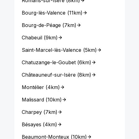
Romans-sur-Isère
(
8km
)
Bourg-lès-Valence
(
11km
)
Bourg-de-Péage
(
7km
)
Chabeuil
(
9km
)
Saint-Marcel-lès-Valence
(
5km
)
Chatuzange-le-Goubet
(
6km
)
Châteauneuf-sur-Isère
(
8km
)
Montélier
(
4km
)
Malissard
(
10km
)
Charpey
(
7km
)
Bésayes
(
4km
)
Beaumont-Monteux
(
10km
)