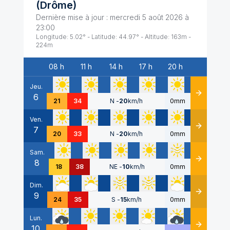
(
Drôme
)
Dernière mise à jour :
mercredi 5 août 2026 à
23:00
Longitude:
5.02
° - Latitude:
44.97
° - Altitude:
163
m -
224
m
08 h
11 h
14 h
17 h
20 h
Date
Jeu.
6
Détails
21
34
N
-
20
km/h
0mm
Ven.
7
Détails
20
33
N
-
20
km/h
0mm
Sam.
8
Détails
18
38
NE
-
10
km/h
0mm
Dim.
9
Détails
24
35
S
-
15
km/h
0mm
Lun.
10
Détails