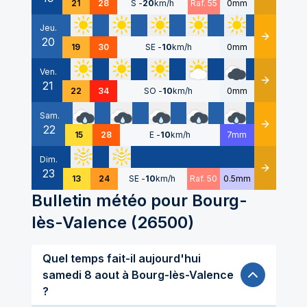
21
28
S
-
20
km/h
Raf. 55
0mm
Jeu.
20
Détails
19
30
SE
-
10
km/h
0mm
Ven.
21
Détails
22
34
SO
-
10
km/h
0mm
Sam.
22
Détails
15
28
E
-
10
km/h
7mm
Dim.
23
Détails
13
24
SE
-
10
km/h
Raf. 50
0.5mm
Bulletin météo pour
Bourg-
lès-Valence
(
26500
)
Quel temps fait-il aujourd'hui
samedi 8 aout à Bourg-lès-Valence
?