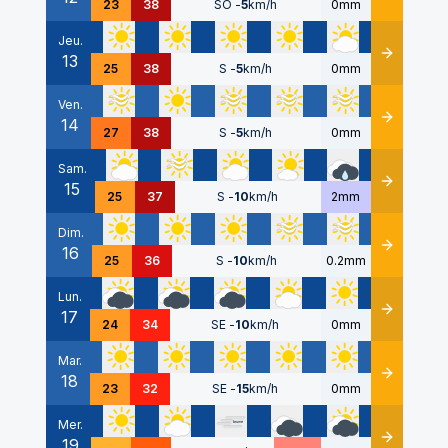
23
38
SO
-
5
km/h
0mm
Jeu.
13
Détails
25
38
S
-
5
km/h
0mm
Ven.
14
Détails
27
38
S
-
5
km/h
0mm
Sam.
15
Détails
25
37
S
-
10
km/h
2mm
Dim.
16
Détails
25
36
S
-
10
km/h
0.2mm
Lun.
17
Détails
24
34
SE
-
10
km/h
0mm
Mar.
18
Détails
23
32
SE
-
15
km/h
0mm
Mer.
19
Détails