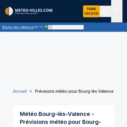
FAIRE
UN DON
Recherch
Menu
Bourg-lès-Valence
30 °C
Ajouter une ville
Ciel clair - quasiment pas de nuages et un soleil 
Accueil
Prévisions météo pour Bourg-lès-Valence
Météo
Bourg-lès-Valence
-
Prévisions météo pour
Bourg-