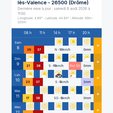
lès-Valence
-
26500
(
Drôme
)
Dernière mise à jour :
samedi 8 août 2026 à
11:00
Longitude:
4.89
° - Latitude:
44.94
° - Altitude:
99
m -
200
m
08 h
11 h
14 h
17 h
20 h
Date
Sam.
8
Détails
26
37
N
-
10
km/h
0mm
Dim.
9
Détails
21
38
S
-
15
km/h
Raf. 50
0mm
Lun.
10
Détails
23
37
S
-
5
km/h
2mm
Mar.
11
Détails
17
38
SO
-
5
km/h
0mm
Mer.
12
Détails