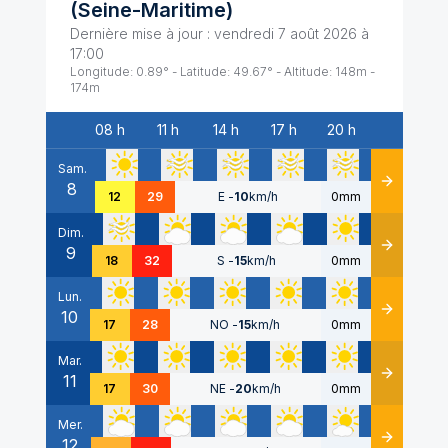
(
Seine-Maritime
)
Dernière mise à jour :
vendredi 7 août 2026 à
17:00
Longitude:
0.89
° - Latitude:
49.67
° - Altitude:
148
m -
174
m
08 h
11 h
14 h
17 h
20 h
Date
Sam.
8
Détails
12
29
E
-
10
km/h
0mm
Dim.
9
Détails
18
32
S
-
15
km/h
0mm
Lun.
10
Détails
17
28
NO
-
15
km/h
0mm
Mar.
11
Détails
17
30
NE
-
20
km/h
0mm
Mer.
12
Détails