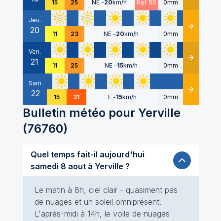
15
25
NE
-
20
km/h
Raf. 50
0mm
Jeu.
20
Détails
11
23
NE
-
20
km/h
0mm
Ven.
21
Détails
11
25
NE
-
15
km/h
0mm
Sam.
22
Détails
15
31
E
-
15
km/h
0mm
Bulletin météo pour
Yerville
(
76760
)
Quel temps fait-il aujourd'hui
samedi 8 aout à Yerville ?
Le matin à 8h, ciel clair - quasiment pas
de nuages et un soleil omniprésent.
L'après-midi à 14h, le voile de nuages