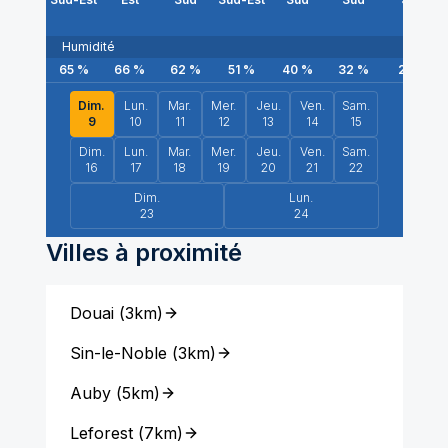
Humidité
65
%
66
%
62
%
51
%
40
%
32
%
25
%
Dim.
Lun.
Mar.
Mer.
Jeu.
Ven.
Sam.
9
10
11
12
13
14
15
Dim.
Lun.
Mar.
Mer.
Jeu.
Ven.
Sam.
16
17
18
19
20
21
22
Dim.
Lun.
23
24
Villes à proximité
Douai
(
3km
)
Sin-le-Noble
(
3km
)
Auby
(
5km
)
Leforest
(
7km
)