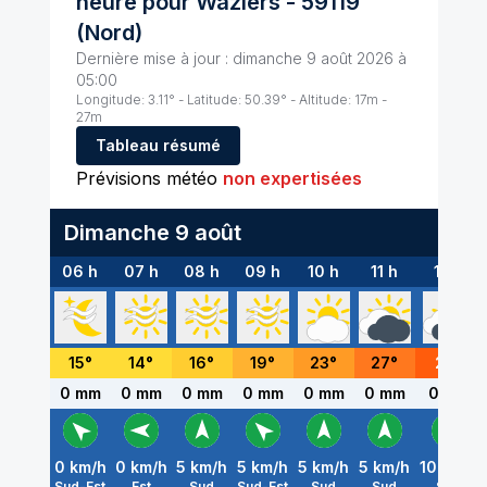
heure pour
Waziers
-
59119
(
Nord
)
Dernière mise à jour :
dimanche 9 août 2026 à
05:00
Longitude:
3.11
° - Latitude:
50.39
° - Altitude:
17
m -
27
m
Tableau résumé
Prévisions météo
non expertisées
Dimanche 9 août
06 h
07 h
08 h
09 h
10 h
11 h
12 h
15
°
14
°
16
°
19
°
23
°
27
°
29
°
0 mm
0 mm
0 mm
0 mm
0 mm
0 mm
0 mm
0
km/h
0
km/h
5
km/h
5
km/h
5
km/h
5
km/h
10
km/h
Sud-Est
Est
Sud
Sud-Est
Sud
Sud
Sud