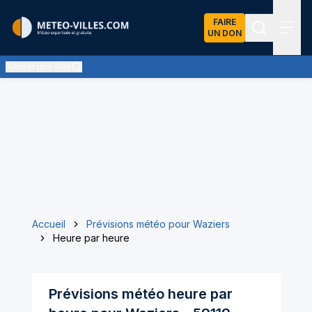
FAIRE
UN DON
Recherch
Menu
Ajouter une ville
Accueil
Prévisions météo pour Waziers
Heure par heure
Prévisions météo heure par