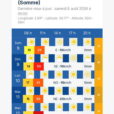
(
Somme
)
Dernière mise à jour :
samedi 8 août 2026 à
05:00
Longitude:
2.69
° - Latitude:
49.77
° - Altitude:
92
m -
99
m
08 h
11 h
14 h
17 h
20 h
Date
Sam.
8
Détails
10
29
E
-
10
km/h
0mm
Dim.
9
Détails
14
33
SE
-
10
km/h
0mm
Lun.
10
Détails
17
31
NO
-
15
km/h
0mm
Mar.
11
Détails
15
30
NE
-
20
km/h
0mm
Mer.
12
Détails