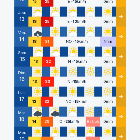
15
35
E
-
15
km/h
0mm
Jeu.
13
Détails
18
35
E
-
10
km/h
0mm
Ven.
14
Détails
18
31
NO
-
15
km/h
1mm
Sam.
15
Détails
13
32
N
-
15
km/h
0mm
Dim.
16
Détails
13
33
N
-
15
km/h
0mm
Lun.
17
Détails
13
32
NO
-
15
km/h
0mm
Mar.
18
Détails
14
29
O
-
25
km/h
Raf. 55
0mm
Mer.
19
Détails