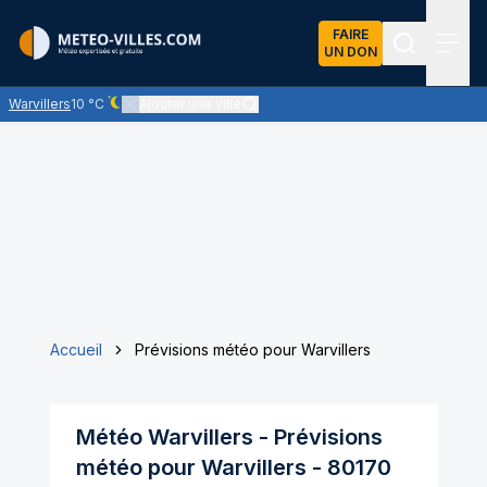
FAIRE
UN DON
Recherch
Menu
Warvillers
10 °C
Ajouter une ville
Ciel dégagé - quasiment pas de nuages
Accueil
Prévisions météo pour Warvillers
Météo
Warvillers
- Prévisions
météo pour
Warvillers
-
80170