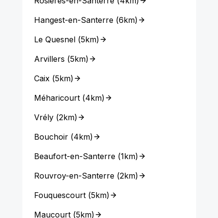
Rosières-en-Santerre
(
4km
)
Hangest-en-Santerre
(
6km
)
Le Quesnel
(
5km
)
Arvillers
(
5km
)
Caix
(
5km
)
Méharicourt
(
4km
)
Vrély
(
2km
)
Bouchoir
(
4km
)
Beaufort-en-Santerre
(
1km
)
Rouvroy-en-Santerre
(
2km
)
Fouquescourt
(
5km
)
Maucourt
(
5km
)