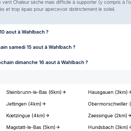
 vent Chaleur sèche mais difficile à supporter (y compris à l’
s et trop épais pour apercevoir distinctement le soleil.
fera-t-il demain lundi 10 aout à Wahlbach ?
Quel temps fera-t-il samedi prochain samedi 15 aout à Wahlbach ?
Quel temps fera-t-il dimanche prochain dimanche 16 aout à Wahlbach ?
Steinbrunn-le-Bas
(
6km
)
Hausgauen
(
3km
)
Jettingen
(
4km
)
Obermorschwiller
(
Kœtzingue
(
4km
)
Zaessingue
(
2km
)
Magstatt-le-Bas
(
5km
)
Hundsbach
(
3km
)