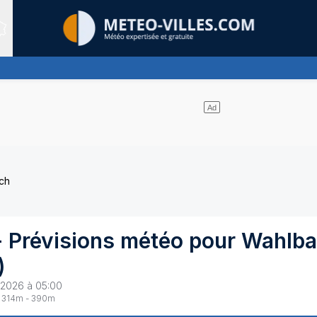
Sites expertis&eacute;s
s de nuages
ch
 Prévisions météo pour
Wahlba
)
 2026 à 05:00
314
m -
390
m