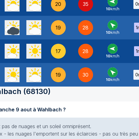
20
35
0
10
km/h
E
-
19
28
1
10
km/h
SE
-
17
28
1
10
km/h
E
-
19
30
0
10
km/h
SE
-
lbach
(
68130
)
Quel temps fait-il aujourd'hui dimanche 9 aout à Wahlbach ?
nt pas de nuages et un soleil omniprésent.
x - les nuages l'emportent sur les éclaircies - pas ou très peu 