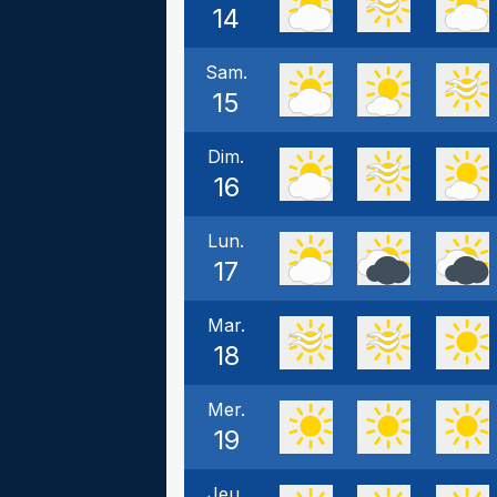
14
Sam.
15
Dim.
16
Lun.
17
Mar.
18
Mer.
19
Jeu.