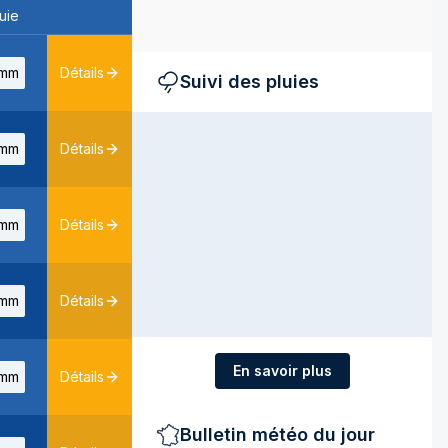
uie
mm
Détails
Suivi des pluies
mm
Détails
mm
Détails
mm
Détails
En savoir plus
mm
Détails
Bulletin météo du jour