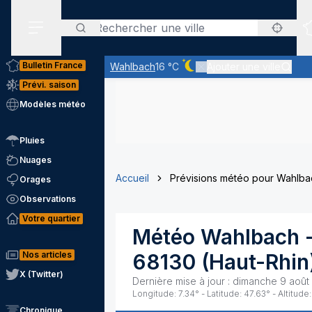
Rechercher
Menu secondaire
Bulletin France
Wahlbach
16 °C
Ajouter une ville
Ciel dégagé - quasiment pa
Prévi. saison
Modèles météo
Pluies
Nuages
Accueil
Prévisions météo pour Wahlba
Orages
Observations
Votre quartier
Météo
Wahlbach
-
Nos articles
68130
(
Haut-Rhin
X (Twitter)
Dernière mise à jour :
dimanche 9 août
Longitude:
7.34
° - Latitude:
47.63
° - Altitude:
Chronique