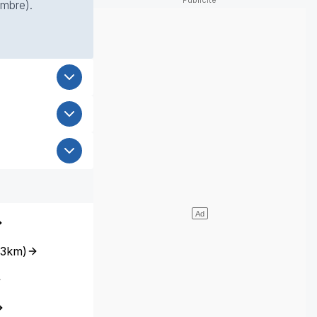
ombre).
3km
)