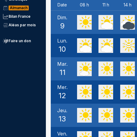
Date
08 h
11 h
14 h
Almanach
Bilan France
Dim.
9
Aléas par mois
Lun.
Faire un don
10
Mar.
11
Mer.
12
Jeu.
13
Ven.