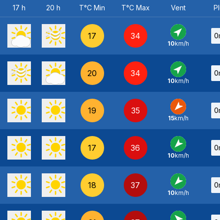
17 h
20 h
T°C Min
T°C Max
Vent
Pl
17
34
0
10
km/h
SO
-
20
34
0
10
km/h
SO
-
19
35
0
15
km/h
NE
-
17
36
0
10
km/h
NE
-
18
37
0
10
km/h
NE
-