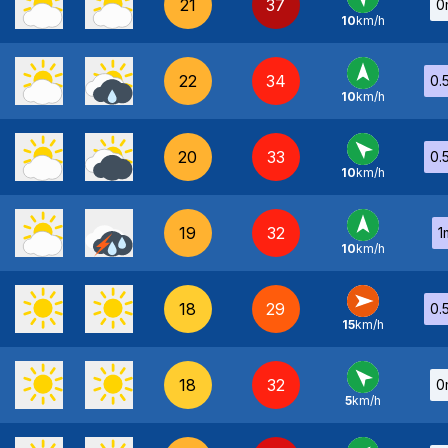
21
37
0
10
km/h
SE
-
22
34
0.
10
km/h
S
-
20
33
0.
10
km/h
SE
-
19
32
1
10
km/h
S
-
18
29
0.
15
km/h
O
-
18
32
0
5
km/h
SE
-