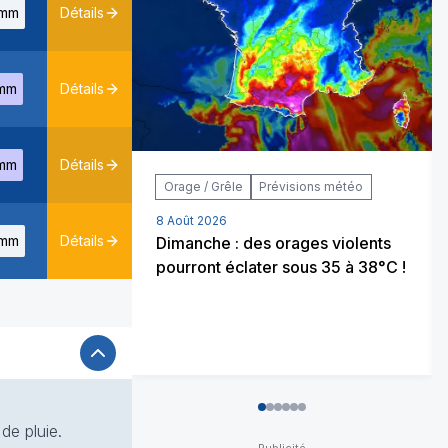
mm
Détails
mm
Détails
mm
Détails
Orage / Grêle
Prévisions météo
8 Août 2026
mm
Détails
Dimanche : des orages violents
pourront éclater sous 35 à 38°C !
0
1
2
3
4
5
de pluie.