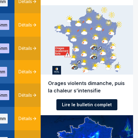
mm
Détails
5mm
Détails
5mm
Détails
mm
Détails
Orages violents dimanche, puis
la chaleur s’intensifie
5mm
Détails
Lire le bulletin complet
mm
Détails