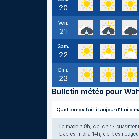
20
Ven.
21
Sam.
22
Dim.
23
Bulletin météo pour
Wah
Le matin à 8h, ciel clair - quasime
L'après-midi à 14h, ciel très nuageu