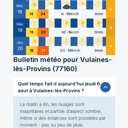
Mar.
18
Détails
14
24
N
-
10
km/h
0mm
Mer.
19
Détails
13
26
NE
-
5
km/h
0mm
Jeu.
20
Détails
18
31
SO
-
10
km/h
0mm
Bulletin météo pour
Vulaines-
lès-Provins
(
77160
)
Quel temps fait-il aujourd'hui jeudi 6
aout à Vulaines-lès-Provins ?
Le matin à 8h, les nuages sont
majoritaires et parfois d’aspect sombre,
même si des éclaircies sont possibles par
moment - pas ou peu de pluie.