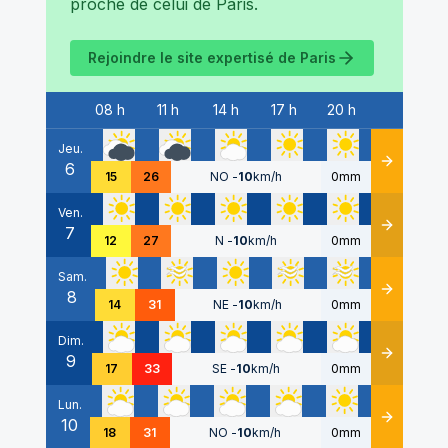
proche de celui de
Paris
.
Rejoindre le site expertisé de
Paris
08 h
11 h
14 h
17 h
20 h
Date
Jeu.
6
Détails
15
26
NO
-
10
km/h
0mm
Ven.
7
Détails
12
27
N
-
10
km/h
0mm
Sam.
8
Détails
14
31
NE
-
10
km/h
0mm
Dim.
9
Détails
17
33
SE
-
10
km/h
0mm
Lun.
10
Détails
18
31
NO
-
10
km/h
0mm