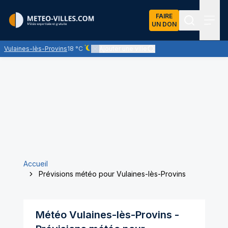
FAIRE
UN DON
Recherch
Menu
Vulaines-lès-Provins
18 °C
Ajouter une ville
Ciel dégagé - quasiment pas de nuages
Accueil
Prévisions météo pour Vulaines-lès-Provins
Météo
Vulaines-lès-Provins
-