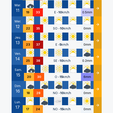
Mar.
11
Détails
19
33
E
-
10
km/h
0.5mm
Mer.
12
Détails
22
35
SO
-
10
km/h
0mm
Jeu.
13
Détails
23
37
E
-
5
km/h
0mm
Ven.
14
Détails
25
38
SE
-
10
km/h
0.2mm
Sam.
15
Détails
20
30
O
-
15
km/h
6mm
Dim.
16
Détails
18
28
NO
-
10
km/h
0mm
Lun.
17
Détails
17
24
NO
-
15
km/h
0mm