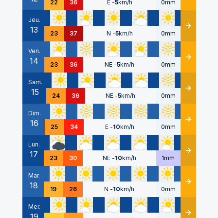
22
36
E
-
5
km/h
0mm
Jeu.
13
Détails
23
37
N
-
5
km/h
0mm
Ven.
14
Détails
23
36
NE
-
5
km/h
0mm
Sam.
15
Détails
24
36
NE
-
5
km/h
0mm
Dim.
16
Détails
25
34
E
-
10
km/h
0mm
Lun.
17
Détails
23
30
NE
-
10
km/h
1mm
Mar.
18
Détails
19
26
N
-
10
km/h
0mm
Mer.
19
Détails