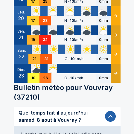
17
25
N
-
10
km/h
0mm
Jeu.
20
Détails
17
28
N
-
10
km/h
0mm
Ven.
21
Détails
19
32
N
-
10
km/h
0mm
Sam.
22
Détails
21
31
O
-
10
km/h
0mm
Dim.
23
Détails
10
26
O
-
10
km/h
0mm
Bulletin météo pour
Vouvray
(
37210
)
Quel temps fait-il aujourd'hui
samedi 8 aout à Vouvray ?