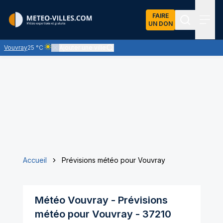
FAIRE
UN DON
Recherch
Menu
Vouvray
25 °C
Ajouter une ville
Ciel clair - quasiment pas de nuages et un soleil omniprésent
Accueil
Prévisions météo pour Vouvray
Météo
Vouvray
- Prévisions
météo pour
Vouvray
-
37210