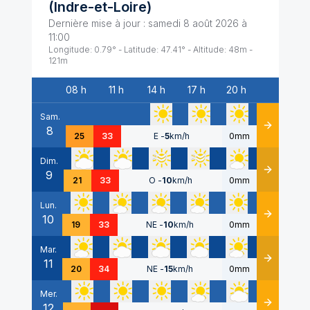
(
Indre-et-Loire
)
Dernière mise à jour :
samedi 8 août 2026 à
11:00
Longitude:
0.79
° - Latitude:
47.41
° - Altitude:
48
m -
121
m
08 h
11 h
14 h
17 h
20 h
Date
Sam.
8
Détails
25
33
E
-
5
km/h
0mm
Dim.
9
Détails
21
33
O
-
10
km/h
0mm
Lun.
10
Détails
19
33
NE
-
10
km/h
0mm
Mar.
11
Détails
20
34
NE
-
15
km/h
0mm
Mer.
12
Détails