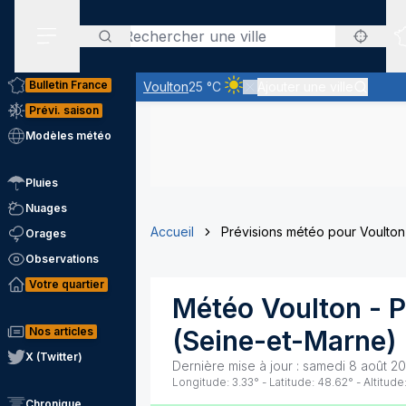
Rechercher
Menu secondaire
Bulletin France
Voulton
25 °C
Ajouter une ville
Ciel clair - quasiment pas de n
Prévi. saison
Modèles météo
Pluies
Nuages
Accueil
Prévisions météo pour Voulton
Orages
Observations
Votre quartier
Météo
Voulton
- P
Nos articles
(
Seine-et-Marne
)
X (Twitter)
Dernière mise à jour :
samedi 8 août 20
Longitude:
3.33
° - Latitude:
48.62
° - Altitude
Chronique