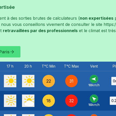
ertisée
t à des sorties brutes de calculateurs (
non expertisées
p
, nous vous conseillons vivement de consulter le site
https
t
retravaillées par des professionnels
et le climat est tr
Paris
17 h
20 h
T°C Min
T°C Max
Vent
Pl
22
31
0
10
km/h
E
-
18
32
0.
10
km/h
SE
-