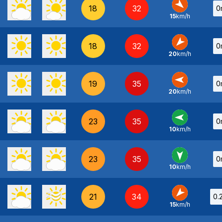
18
32
0
15
km/h
NO
-
18
32
0
20
km/h
NE
-
19
35
0
20
km/h
E
-
23
35
0
10
km/h
E
-
23
35
0
10
km/h
N
-
21
34
0.
15
km/h
NE
-