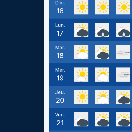
Dim.
16
Lun.
17
Mar.
18
Mer.
19
Jeu.
20
Ven.
21