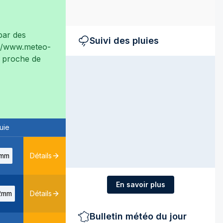
ar des
Suivi des pluies
://www.meteo-
ès proche de
uie
mm
Détails
En savoir plus
2mm
Détails
Bulletin météo du jour