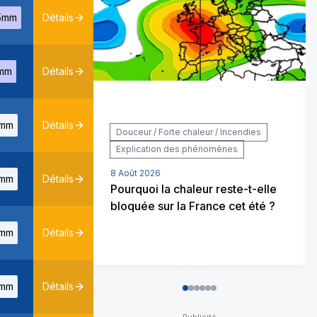
5mm
Détails
mm
Détails
mm
Détails
Douceur / Forte chaleur / Incendies
Explication des phénomènes
8 Août 2026
mm
Détails
Pourquoi la chaleur reste-t-elle
bloquée sur la France cet été ?
mm
Détails
mm
Détails
0
1
2
3
4
5