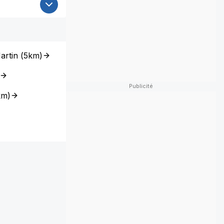
artin
(
5km
)
km
)