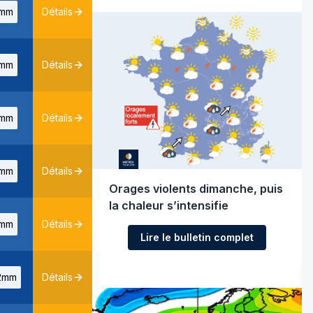
mm
Détails
mm
Détails
mm
Détails
mm
Détails
Orages violents dimanche, puis
la chaleur s’intensifie
mm
Détails
Lire le bulletin complet
2mm
Détails