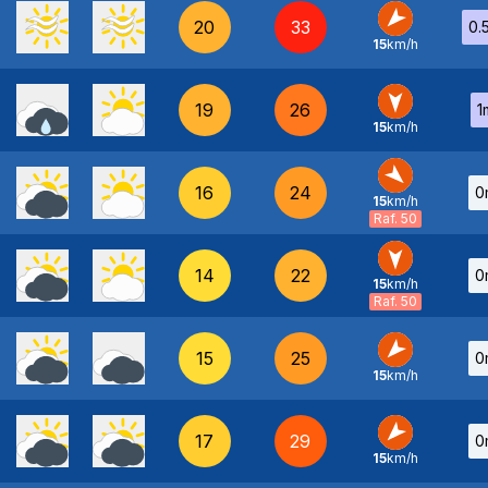
20
33
0.
15
km/h
NE
-
19
26
1
15
km/h
N
-
16
24
0
15
km/h
NO
-
Raf. 50
14
22
0
15
km/h
N
-
Raf. 50
15
25
0
15
km/h
NE
-
17
29
0
15
km/h
NE
-