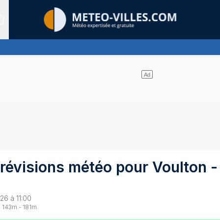
Sites expertis&eacute;s
uages et un soleil omniprésent
révisions météo pour
Voulton
-
26 à 11:00
:
143
m -
181
m