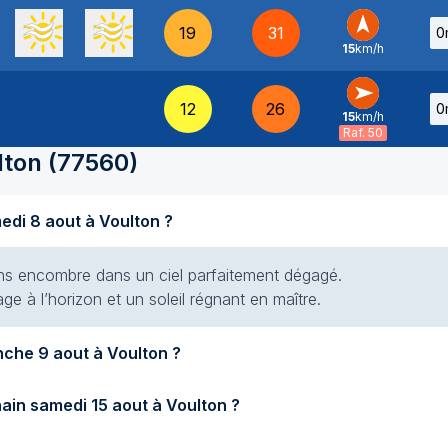
19
31
0
15
km/h
S
-
12
26
0
15
km/h
O
-
Raf. 50
lton
(
77560
)
Quel temps fait-il aujourd'hui samedi 8 aout à Voulton ?
 sans encombre dans un ciel parfaitement dégagé.
e à l’horizon et un soleil régnant en maître.
Quel temps fera-t-il demain dimanche 9 aout à Voulton ?
Quel temps fera-t-il samedi prochain samedi 15 aout à Voulton ?