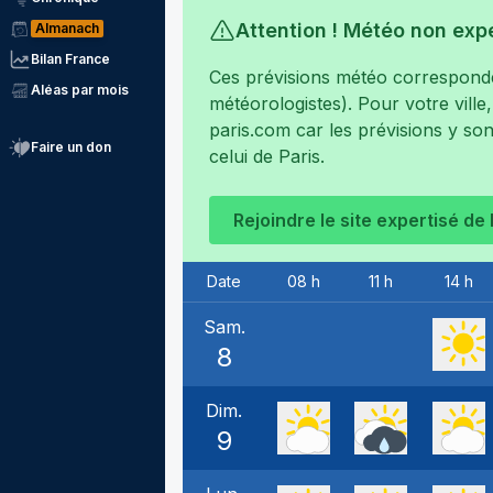
Attention ! Météo non exp
Almanach
Bilan France
Ces prévisions météo corresponden
Aléas par mois
météorologistes). Pour votre ville
paris.com
car les prévisions y son
Faire un don
celui de
Paris
.
Rejoindre le site expertisé de
Date
08 h
11 h
14 h
Sam.
8
Dim.
9