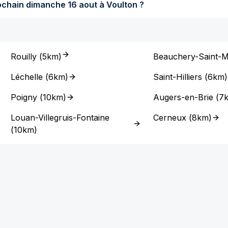
Quel temps fera-t-il dimanche prochain dimanche 16 aout à Voulton ?
Rouilly
(
5km
)
Beauchery-Saint-M
Léchelle
(
6km
)
Saint-Hilliers
(
6km
)
Poigny
(
10km
)
Augers-en-Brie
(
7
Louan-Villegruis-Fontaine
Cerneux
(
8km
)
(
10km
)