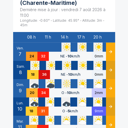
(
Charente-Maritime
)
Dernière mise à jour :
vendredi 7 août 2026 à
11:00
Longitude:
-0.60
° - Latitude:
45.95
° - Altitude:
3
m -
45
m
08 h
11 h
14 h
17 h
20 h
Date
Ven.
7
Détails
24
32
NE
-
10
km/h
0mm
Sam.
8
Détails
18
36
NE
-
10
km/h
0mm
Dim.
9
Détails
20
34
O
-
10
km/h
2mm
Lun.
10
Détails
18
31
O
-
5
km/h
9mm
Mar.
11
Détails