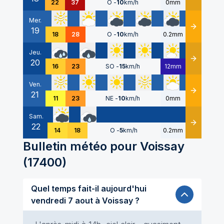
22
37
O
-
10
km/h
0mm
Mer.
19
Détails
18
28
O
-
10
km/h
0.2mm
Jeu.
20
Détails
16
23
SO
-
15
km/h
12mm
Ven.
21
Détails
11
23
NE
-
10
km/h
0mm
Sam.
22
Détails
14
18
O
-
5
km/h
0.2mm
Bulletin météo pour
Voissay
(
17400
)
Quel temps fait-il aujourd'hui
vendredi 7 aout à Voissay ?