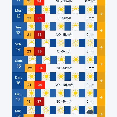
19
34
SE
-
5
km/h
0.2mm
Mer.
12
Détails
21
36
E
-
5
km/h
0mm
Jeu.
13
Détails
21
38
NO
-
5
km/h
0mm
Ven.
14
Détails
23
39
O
-
5
km/h
0mm
Sam.
15
Détails
22
34
SE
-
5
km/h
0mm
Dim.
16
Détails
21
34
NO
-
10
km/h
0mm
Lun.
17
Détails
19
37
NO
-
5
km/h
0mm
Mar.
18
Détails