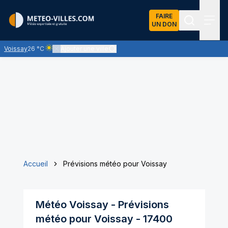
FAIRE
UN DON
Recherch
Menu
Voissay
26 °C
Ajouter une ville
Ciel clair - quasiment pas de nuages et un soleil omniprésent
Accueil
Prévisions météo pour Voissay
Météo
Voissay
- Prévisions
météo pour
Voissay
-
17400