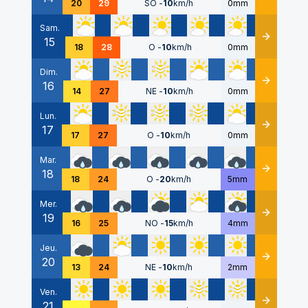
20
29
SO
-
10
km/h
0mm
Sam.
15
Détails
18
28
O
-
10
km/h
0mm
Dim.
16
Détails
14
27
NE
-
10
km/h
0mm
Lun.
17
Détails
17
27
O
-
10
km/h
0mm
Mar.
18
Détails
18
24
O
-
20
km/h
5mm
Mer.
19
Détails
16
25
NO
-
15
km/h
4mm
Jeu.
20
Détails
13
24
NE
-
10
km/h
2mm
Ven.
21
Détails