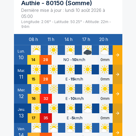
Authie
-
80150
(
Somme
)
Dernière mise à jour :
lundi 10 août 2026 à
05:00
Longitude:
2.06
° - Latitude:
50.25
° - Altitude:
22
m -
94
m
08 h
11 h
14 h
17 h
20 h
Date
Lun.
10
Détails
14
28
NO
-
10
km/h
0mm
Mar.
11
Détails
15
28
E
-
15
km/h
0mm
Mer.
12
Détails
16
32
E
-
10
km/h
0mm
Jeu.
13
Détails
17
35
E
-
5
km/h
0mm
Ven.
14
Détails