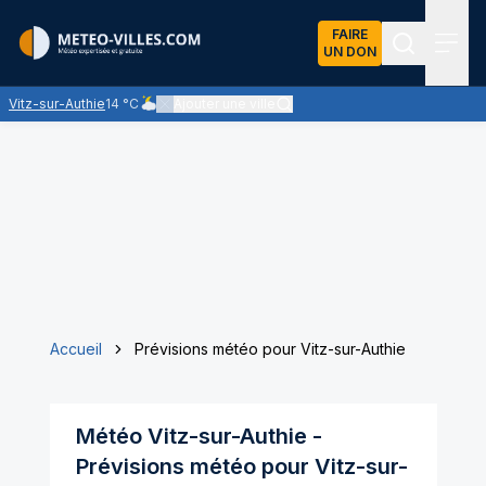
FAIRE
UN DON
Recherch
Menu
Vitz-sur-Authie
14 °C
Ajouter une ville
Ciel nuageux - les éclaircies et les nuages se partagent
Accueil
Prévisions météo pour Vitz-sur-Authie
Météo
Vitz-sur-Authie
-
Prévisions météo pour
Vitz-sur-