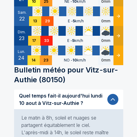
10
25
NE
-
10
km/h
0mm
Sam.
22
Détails
13
29
E
-
5
km/h
0mm
Dim.
23
Détails
17
33
E
-
5
km/h
0mm
Lun.
24
Détails
14
23
NO
-
10
km/h
0mm
Bulletin météo pour
Vitz-sur-
Authie
(
80150
)
Quel temps fait-il aujourd'hui lundi
10 aout à Vitz-sur-Authie ?
Le matin à 8h, soleil et nuages se
partagent équitablement le ciel.
L'après-midi à 14h, le soleil reste maître