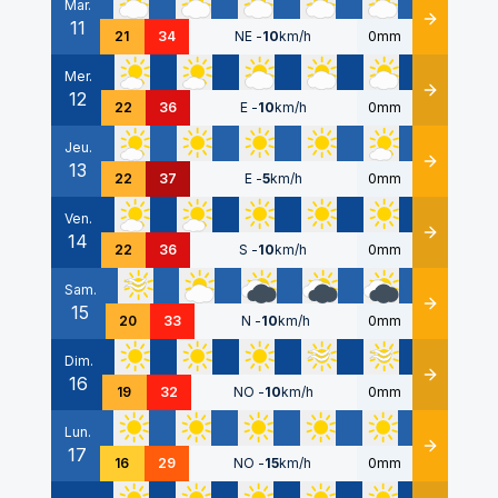
Mar.
11
Détails
21
34
NE
-
10
km/h
0mm
Mer.
12
Détails
22
36
E
-
10
km/h
0mm
Jeu.
13
Détails
22
37
E
-
5
km/h
0mm
Ven.
14
Détails
22
36
S
-
10
km/h
0mm
Sam.
15
Détails
20
33
N
-
10
km/h
0mm
Dim.
16
Détails
19
32
NO
-
10
km/h
0mm
Lun.
17
Détails
16
29
NO
-
15
km/h
0mm