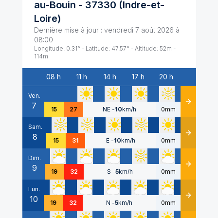
au-Bouin
-
37330
(
Indre-et-
Loire
)
Dernière mise à jour :
vendredi 7 août 2026 à
08:00
Longitude:
0.31
° - Latitude:
47.57
° - Altitude:
52
m -
114
m
08 h
11 h
14 h
17 h
20 h
Date
Ven.
7
Détails
15
27
NE
-
10
km/h
0mm
Sam.
8
Détails
15
31
E
-
10
km/h
0mm
Dim.
9
Détails
19
32
S
-
5
km/h
0mm
Lun.
10
Détails
19
32
N
-
5
km/h
0mm