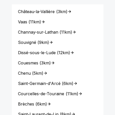
Château-la-Vallière
(
3km
)
Vaas
(
11km
)
Channay-sur-Lathan
(
11km
)
Souvigné
(
9km
)
Dissé-sous-le-Lude
(
12km
)
Couesmes
(
3km
)
Chenu
(
5km
)
Saint-Germain-d'Arcé
(
6km
)
Courcelles-de-Touraine
(
11km
)
Brèches
(
6km
)
Saint-Laurent-de-Lin
(
8km
)