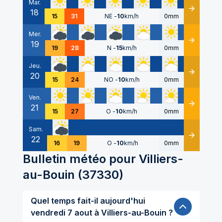
Mar.
18
Détails
15
31
NE
-
10
km/h
0mm
Mer.
19
Détails
19
28
N
-
15
km/h
0mm
Jeu.
20
Détails
15
24
NO
-
10
km/h
0mm
Ven.
21
Détails
15
27
O
-
10
km/h
0mm
Sam.
22
Détails
16
19
O
-
10
km/h
0mm
Bulletin météo pour
Villiers-
au-Bouin
(
37330
)
Quel temps fait-il aujourd'hui
vendredi 7 aout à Villiers-au-Bouin ?