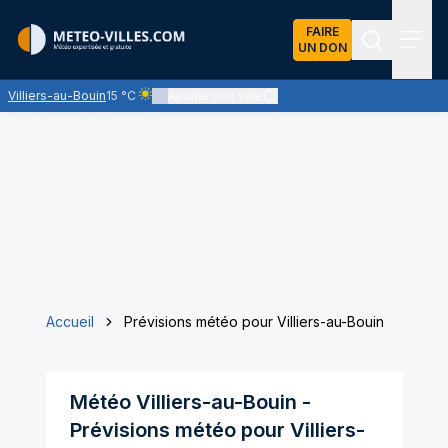
FAIRE
UN DON
Recherch
Menu
Villiers-au-Bouin
15 °C
Ajouter une ville
Ciel clair - quasiment pas de nuages et un soleil omn
Accueil
Prévisions météo pour Villiers-au-Bouin
Météo
Villiers-au-Bouin
-
Prévisions météo pour
Villiers-