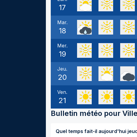
17
Mar.
18
Mer.
19
Jeu.
20
Ven.
21
Bulletin météo pour
Vill