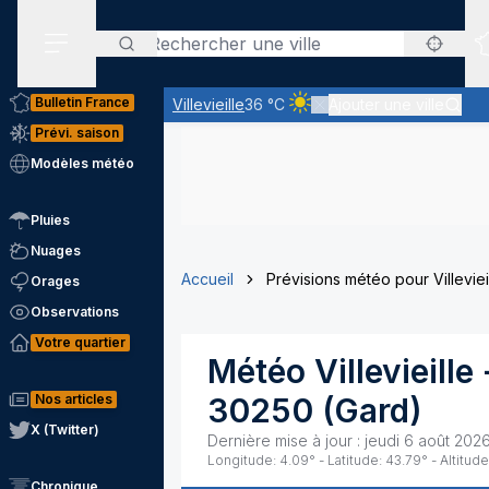
Rechercher
Menu secondaire
Bulletin France
Villevieille
36 °C
Ajouter une ville
Ciel clair - quasiment pas d
Prévi. saison
Modèles météo
Pluies
Nuages
Accueil
Prévisions météo pour Villeviei
Orages
Observations
Votre quartier
Météo
Villevieille
Nos articles
30250
(
Gard
)
X (Twitter)
Dernière mise à jour :
jeudi 6 août 2026
Longitude:
4.09
° - Latitude:
43.79
° - Altitude
Chronique