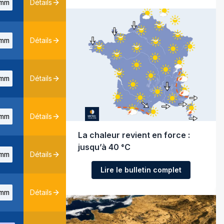
mm
Détails
mm
Détails
mm
Détails
mm
Détails
La chaleur revient en force :
jusqu’à 40 °C
mm
Détails
Lire le bulletin complet
mm
Détails