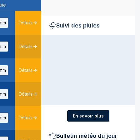
uie
mm
Détails
Suivi des pluies
mm
Détails
mm
Détails
mm
Détails
En savoir plus
mm
Détails
Bulletin météo du jour