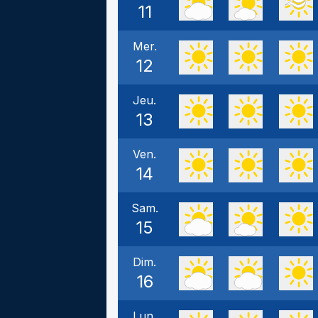
11
Mer.
12
Jeu.
13
Ven.
14
Sam.
15
Dim.
16
Lun.