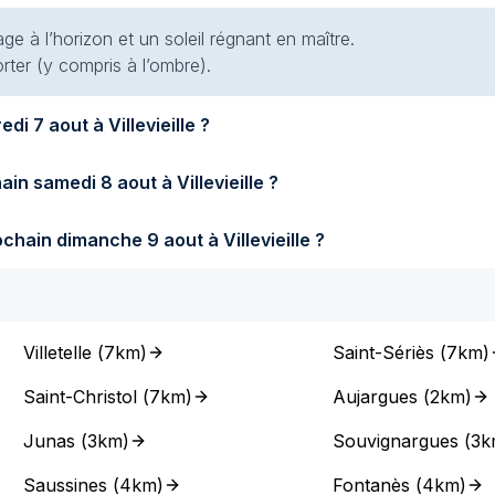
e à l’horizon et un soleil régnant en maître.
rter (y compris à l’ombre).
Quel temps fera-t-il demain vendredi 7 aout à Villevieille ?
Quel temps fera-t-il samedi prochain samedi 8 aout à Villevieille ?
Quel temps fera-t-il dimanche prochain dimanche 9 aout à Villevieille ?
Villetelle
(
7km
)
Saint-Sériès
(
7km
)
Saint-Christol
(
7km
)
Aujargues
(
2km
)
Junas
(
3km
)
Souvignargues
(
3k
Saussines
(
4km
)
Fontanès
(
4km
)