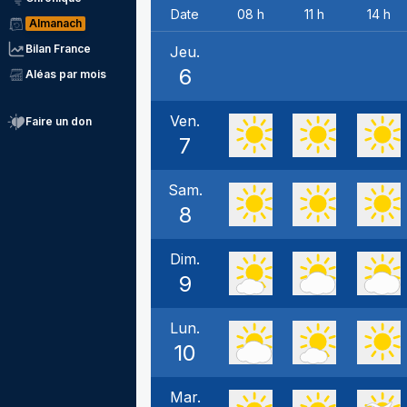
Date
08 h
11 h
14 h
Almanach
Bilan France
Jeu.
6
Aléas par mois
Ven.
Faire un don
7
Sam.
8
Dim.
9
Lun.
10
Mar.