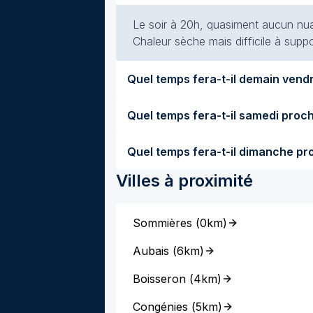
Le soir à 20h, quasiment aucun nuag
Chaleur sèche mais difficile à suppo
Villes à proximité
Sommières
(
0km
)
Aubais
(
6km
)
Boisseron
(
4km
)
Congénies
(
5km
)