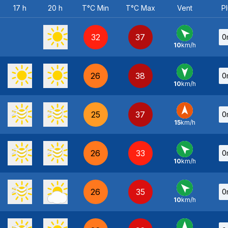
17 h
20 h
T°C Min
T°C Max
Vent
Pl
32
37
0
10
km/h
SE
-
26
38
0
10
km/h
N
-
25
37
0
15
km/h
S
-
26
33
0
10
km/h
SE
-
26
35
0
10
km/h
SE
-