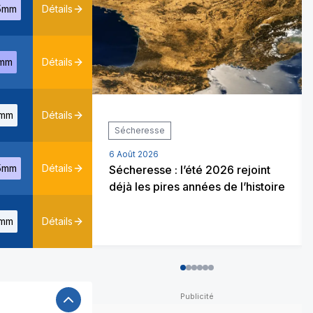
5mm
Détails
mm
Détails
mm
Détails
Orage / Grêle
Prévisions météo
6 Août 2026
5mm
Détails
 2026 rejoint
Météo du week-end : jusqu’à
es de l’histoire
37°C avant de forts orages de
grêle
mm
Détails
0
1
2
3
4
5