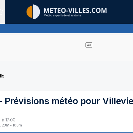
Sites expertis&eacute;s
e nuages et un soleil omniprésent
lle
- Prévisions météo pour
Villevie
 à 17:00
:
23
m -
106
m