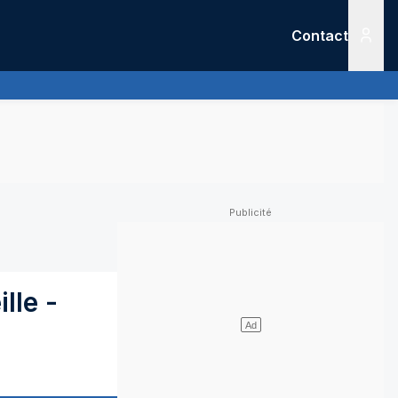
Contact
Menu
ille
-