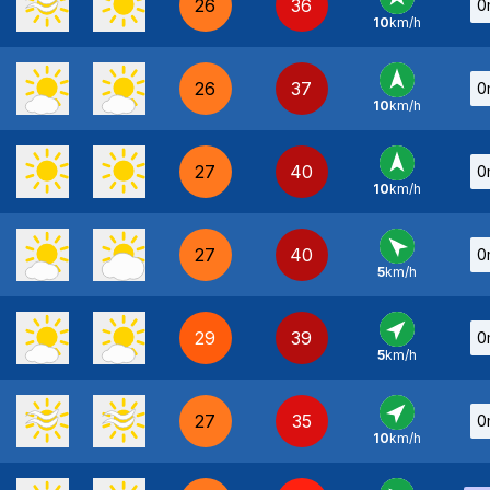
26
36
0
10
km/h
S
-
26
37
0
10
km/h
S
-
27
40
0
10
km/h
S
-
27
40
0
5
km/h
SE
-
29
39
0
5
km/h
SO
-
27
35
0
10
km/h
SO
-