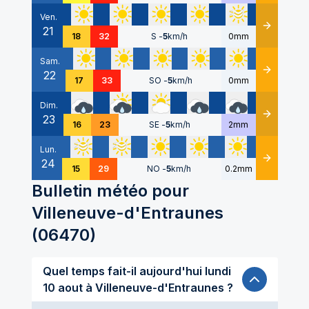
Ven.
21
Détails
18
32
S
-
5
km/h
0mm
Sam.
22
Détails
17
33
SO
-
5
km/h
0mm
Dim.
23
Détails
16
23
SE
-
5
km/h
2mm
Lun.
24
Détails
15
29
NO
-
5
km/h
0.2mm
Bulletin météo pour
Villeneuve-d'Entraunes
(
06470
)
Quel temps fait-il aujourd'hui lundi
10 aout à Villeneuve-d'Entraunes ?