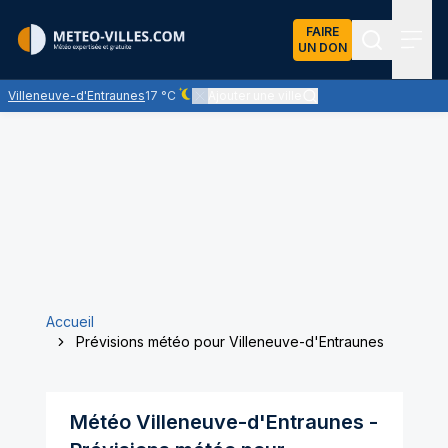
FAIRE
UN DON
Recherch
Menu
Villeneuve-d'Entraunes
17 °C
Ajouter une ville
Ciel dégagé - quasiment pas de nuages
Accueil
Prévisions météo pour Villeneuve-d'Entraunes
Météo
Villeneuve-d'Entraunes
-