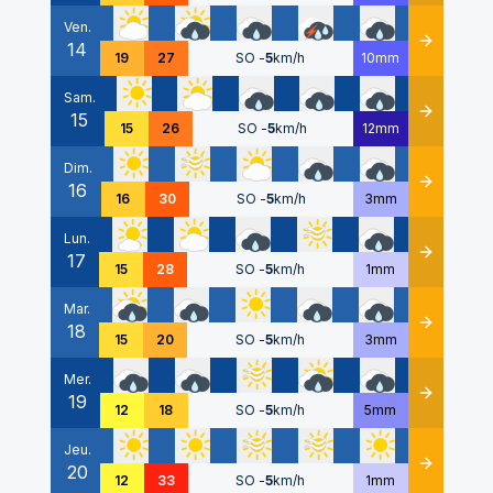
Ven.
14
Détails
19
27
SO
-
5
km/h
10mm
Sam.
15
Détails
15
26
SO
-
5
km/h
12mm
Dim.
16
Détails
16
30
SO
-
5
km/h
3mm
Lun.
17
Détails
15
28
SO
-
5
km/h
1mm
Mar.
18
Détails
15
20
SO
-
5
km/h
3mm
Mer.
19
Détails
12
18
SO
-
5
km/h
5mm
Jeu.
20
Détails
12
33
SO
-
5
km/h
1mm