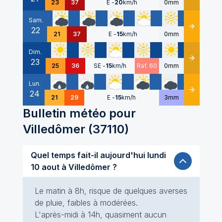
23
37
E
-
20
km/h
0mm
Sam.
22
Détails
21
37
E
-
15
km/h
0mm
Dim.
23
Détails
25
36
SE
-
15
km/h
Raf. 60
0mm
Lun.
24
Détails
21
29
E
-
15
km/h
3mm
Bulletin météo pour
Villedômer
(
37110
)
Quel temps fait-il aujourd'hui lundi
10 aout à Villedômer ?
Le matin à 8h, risque de quelques averses
de pluie, faibles à modérées.
L'après-midi à 14h, quasiment aucun