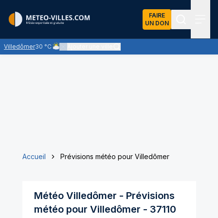
FAIRE
UN DON
Recherch
Menu
Villedômer
30 °C
Ajouter une ville
Ciel nuageux - les éclaircies et les nuages se partagent le 
Accueil
Prévisions météo pour Villedômer
Météo
Villedômer
- Prévisions
météo pour
Villedômer
-
37110