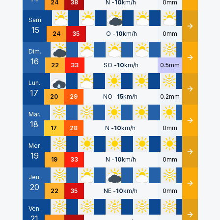
24
38
N
-
10
km/h
0mm
Sam.
15
Détails
24
35
O
-
10
km/h
0mm
Dim.
16
Détails
22
33
SO
-
10
km/h
0.5mm
Lun.
17
Détails
20
29
NO
-
15
km/h
0.2mm
Mar.
18
Détails
17
28
N
-
10
km/h
0mm
Mer.
19
Détails
19
33
N
-
10
km/h
0mm
Jeu.
20
Détails
22
35
NE
-
10
km/h
0mm
Ven.
21
Détails