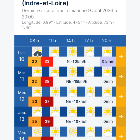
(
Indre-et-Loire
)
Dernière mise à jour :
dimanche 9 août 2026 à
20:00
Longitude:
0.89
° - Latitude:
47.54
° - Altitude:
72
m -
154
m
08 h
11 h
14 h
17 h
20 h
Date
Lun.
10
Détails
20
33
N
-
10
km/h
0.5mm
Mar.
11
Détails
22
35
NE
-
15
km/h
0mm
Mer.
12
Détails
23
37
NE
-
10
km/h
0mm
Jeu.
13
Détails
25
39
NE
-
10
km/h
0mm
Ven.
14
Détails