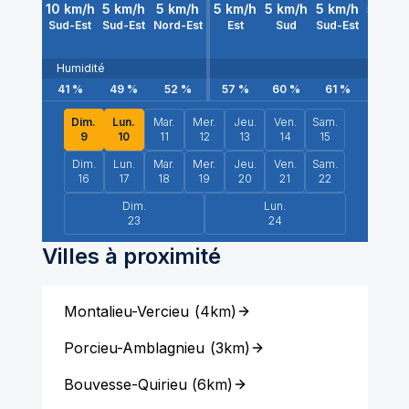
10
km/h
5
km/h
5
km/h
5
km/h
5
km/h
5
km/h
5
km/
Sud-Est
Sud-Est
Nord-Est
Est
Sud
Sud-Est
Sud
Humidité
41
%
49
%
52
%
57
%
60
%
61
%
63
%
Dim.
Lun.
Mar.
Mer.
Jeu.
Ven.
Sam.
9
10
11
12
13
14
15
Dim.
Lun.
Mar.
Mer.
Jeu.
Ven.
Sam.
16
17
18
19
20
21
22
Dim.
Lun.
23
24
Villes à proximité
Montalieu-Vercieu
(
4km
)
Porcieu-Amblagnieu
(
3km
)
Bouvesse-Quirieu
(
6km
)