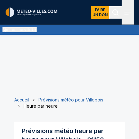
FAIRE
UN DON
Recherch
Menu
Ajouter une ville
Accueil
Prévisions météo pour Villebois
Heure par heure
Prévisions météo heure par