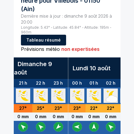
heure pour
Villebois
-
01150
(
Ain
)
Dernière mise à jour :
dimanche 9 août 2026 à
20:00
Longitude:
5.43
° - Latitude:
45.84
° - Altitude:
195
m -
960
m
Tableau résumé
Prévisions météo
non expertisées
Dimanche 9
Lundi 10 août
août
21 h
22 h
23 h
00 h
01 h
02 h
03 h
27
°
25
°
23
°
23
°
22
°
22
°
22
°
0 mm
0 mm
0 mm
0 mm
0 mm
0 mm
0 mm