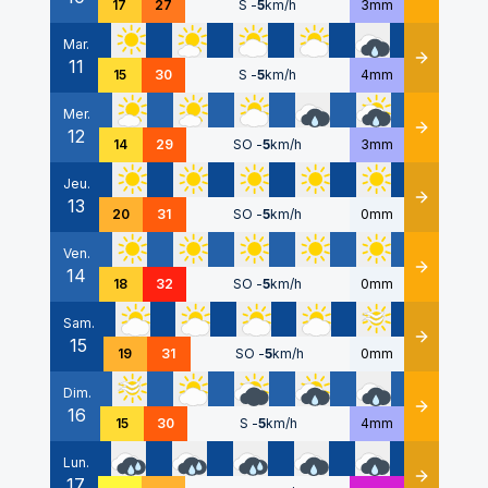
17
27
S
-
5
km/h
3mm
Mar.
11
Détails
15
30
S
-
5
km/h
4mm
Mer.
12
Détails
14
29
SO
-
5
km/h
3mm
Jeu.
13
Détails
20
31
SO
-
5
km/h
0mm
Ven.
14
Détails
18
32
SO
-
5
km/h
0mm
Sam.
15
Détails
19
31
SO
-
5
km/h
0mm
Dim.
16
Détails
15
30
S
-
5
km/h
4mm
Lun.
17
Détails