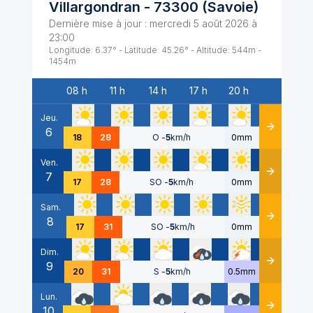
Villargondran
-
73300
(
Savoie
)
Dernière mise à jour :
mercredi 5 août 2026 à
23:00
Longitude:
6.37
° - Latitude:
45.26
° - Altitude:
544
m -
1454
m
08 h
11 h
14 h
17 h
20 h
Date
Jeu.
6
Détails
18
28
O
-
5
km/h
0mm
Ven.
7
Détails
17
28
SO
-
5
km/h
0mm
Sam.
8
Détails
17
31
SO
-
5
km/h
0mm
Dim.
9
Détails
20
31
S
-
5
km/h
0.5mm
Lun.
10
Détails