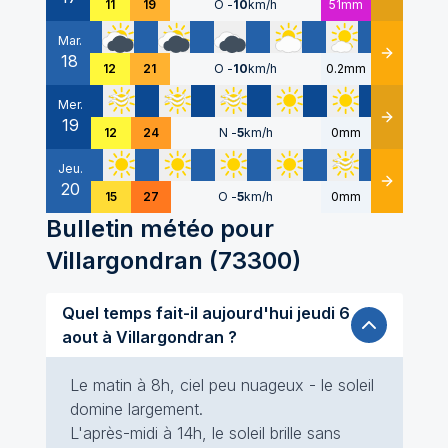
11
19
O
-
10
km/h
51mm
Mar.
18
Détails
12
21
O
-
10
km/h
0.2mm
Mer.
19
Détails
12
24
N
-
5
km/h
0mm
Jeu.
20
Détails
15
27
O
-
5
km/h
0mm
Bulletin météo pour
Villargondran
(
73300
)
Quel temps fait-il aujourd'hui jeudi 6
aout à Villargondran ?
Le matin à 8h, ciel peu nuageux - le soleil
domine largement.
L'après-midi à 14h, le soleil brille sans