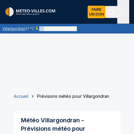
FAIRE
UN DON
Recherch
Menu
Villargondran
21 °C
Ajouter une ville
Ciel dégagé - quasiment pas de nuages
Accueil
Prévisions météo pour Villargondran
Météo
Villargondran
-
Prévisions météo pour