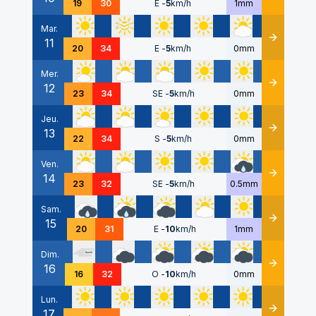
19
30
E
-
5
km/h
1mm
Mar.
11
Détails
20
34
E
-
5
km/h
0mm
Mer.
12
Détails
23
34
SE
-
5
km/h
0mm
Jeu.
13
Détails
22
34
S
-
5
km/h
0mm
Ven.
14
Détails
23
32
SE
-
5
km/h
0.5mm
Sam.
15
Détails
20
31
E
-
10
km/h
1mm
Dim.
16
Détails
16
32
O
-
10
km/h
0mm
Lun.
17
Détails