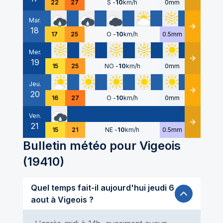
22
27
S
-
10
km/h
0mm
Mar.
18
Détails
17
25
O
-
10
km/h
0.5mm
Mer.
19
Détails
15
25
NO
-
10
km/h
0mm
Jeu.
20
Détails
16
27
O
-
10
km/h
0mm
Ven.
21
Détails
15
21
NE
-
10
km/h
0.5mm
Bulletin météo pour
Vigeois
(
19410
)
Quel temps fait-il aujourd'hui jeudi 6
aout à Vigeois ?