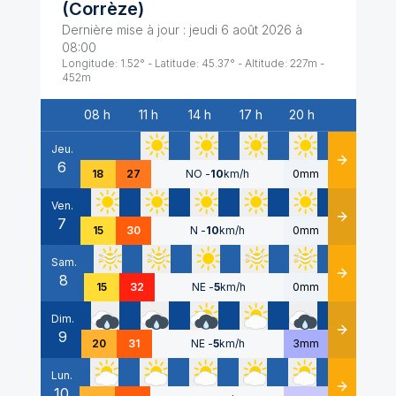
(
Corrèze
)
Dernière mise à jour :
jeudi 6 août 2026 à
08:00
Longitude:
1.52
° - Latitude:
45.37
° - Altitude:
227
m -
452
m
08 h
11 h
14 h
17 h
20 h
Date
Jeu.
6
Détails
18
27
NO
-
10
km/h
0mm
Ven.
7
Détails
15
30
N
-
10
km/h
0mm
Sam.
8
Détails
15
32
NE
-
5
km/h
0mm
Dim.
9
Détails
20
31
NE
-
5
km/h
3mm
Lun.
10
Détails