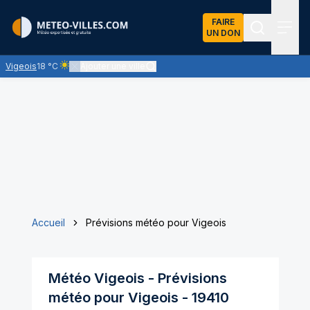
FAIRE
UN DON
Recherch
Menu
Vigeois
18 °C
Ajouter une ville
Ciel clair - quasiment pas de nuages et un soleil omniprésent
Accueil
Prévisions météo pour Vigeois
Météo
Vigeois
- Prévisions
météo pour
Vigeois
-
19410