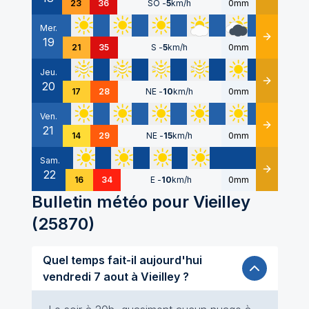
23
36
SO
-
5
km/h
0mm
Mer.
19
Détails
21
35
S
-
5
km/h
0mm
Jeu.
20
Détails
17
28
NE
-
10
km/h
0mm
Ven.
21
Détails
14
29
NE
-
15
km/h
0mm
Sam.
22
Détails
16
34
E
-
10
km/h
0mm
Bulletin météo pour
Vieilley
(
25870
)
Quel temps fait-il aujourd'hui
vendredi 7 aout à Vieilley ?