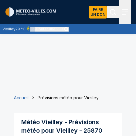
FAIRE
UN DON
Recherch
Menu
Vieilley
29 °C
Ajouter une ville
Ciel clair - quasiment pas de nuages et un soleil omniprésent
Accueil
Prévisions météo pour Vieilley
Météo
Vieilley
- Prévisions
météo pour
Vieilley
-
25870