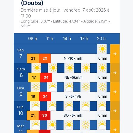
(
Doubs
)
Dernière mise à jour :
vendredi 7 août 2026 à
17:00
Longitude:
6.07
° - Latitude:
47.34
° - Altitude:
215
m -
593
m
08 h
11 h
14 h
17 h
20 h
Date
Ven.
7
Détails
21
29
N
-
10
km/h
0mm
Sam.
8
Détails
17
34
NE
-
5
km/h
0mm
Dim.
9
Détails
18
34
S
-
5
km/h
0mm
Lun.
10
Détails
21
36
SO
-
5
km/h
0mm
Mar.
11
Détails