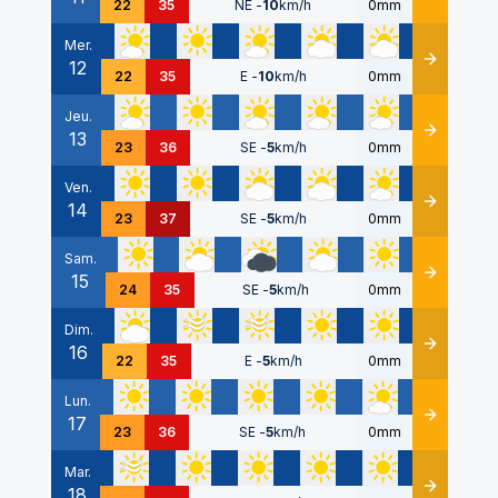
22
35
NE
-
10
km/h
0mm
Mer.
12
Détails
22
35
E
-
10
km/h
0mm
Jeu.
13
Détails
23
36
SE
-
5
km/h
0mm
Ven.
14
Détails
23
37
SE
-
5
km/h
0mm
Sam.
15
Détails
24
35
SE
-
5
km/h
0mm
Dim.
16
Détails
22
35
E
-
5
km/h
0mm
Lun.
17
Détails
23
36
SE
-
5
km/h
0mm
Mar.
18
Détails