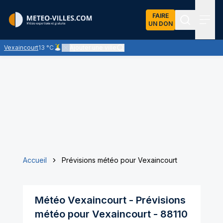
FAIRE
UN DON
Recherch
Menu
Vexaincourt
13 °C
Ajouter une ville
Ciel peu nuageux - les éclaircies dominent largement
Accueil
Prévisions météo pour Vexaincourt
Météo
Vexaincourt
- Prévisions
météo pour
Vexaincourt
-
88110