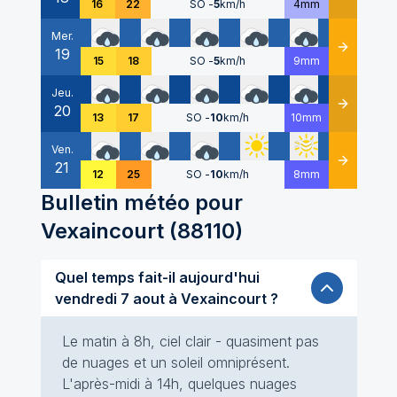
16
22
SO
-
5
km/h
4mm
Mer.
19
Détails
15
18
SO
-
5
km/h
9mm
Jeu.
20
Détails
13
17
SO
-
10
km/h
10mm
Ven.
21
Détails
12
25
SO
-
10
km/h
8mm
Bulletin météo pour
Vexaincourt
(
88110
)
Quel temps fait-il aujourd'hui
vendredi 7 aout à Vexaincourt ?
Le matin à 8h, ciel clair - quasiment pas
de nuages et un soleil omniprésent.
L'après-midi à 14h, quelques nuages