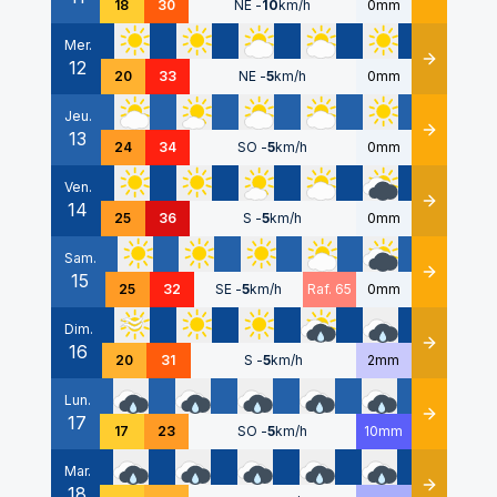
18
30
NE
-
10
km/h
0mm
Mer.
12
Détails
20
33
NE
-
5
km/h
0mm
Jeu.
13
Détails
24
34
SO
-
5
km/h
0mm
Ven.
14
Détails
25
36
S
-
5
km/h
0mm
Sam.
15
Détails
25
32
SE
-
5
km/h
Raf. 65
0mm
Dim.
16
Détails
20
31
S
-
5
km/h
2mm
Lun.
17
Détails
17
23
SO
-
5
km/h
10mm
Mar.
18
Détails