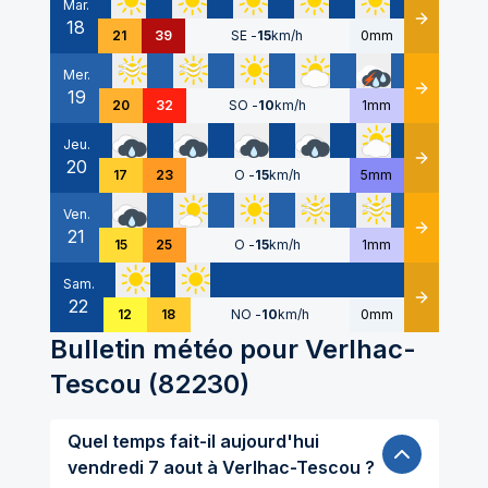
Mar.
18
Détails
21
39
SE
-
15
km/h
0mm
Mer.
19
Détails
20
32
SO
-
10
km/h
1mm
Jeu.
20
Détails
17
23
O
-
15
km/h
5mm
Ven.
21
Détails
15
25
O
-
15
km/h
1mm
Sam.
22
Détails
12
18
NO
-
10
km/h
0mm
Bulletin météo pour
Verlhac-
Tescou
(
82230
)
Quel temps fait-il aujourd'hui
vendredi 7 aout à Verlhac-Tescou ?