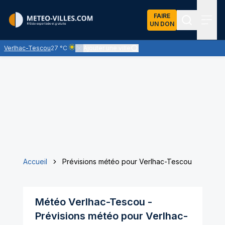
FAIRE
UN DON
Recherch
Menu
Verlhac-Tescou
27 °C
Ajouter une ville
Ciel clair - quasiment pas de nuages et un soleil omn
Accueil
Prévisions météo pour Verlhac-Tescou
Météo
Verlhac-Tescou
-
Prévisions météo pour
Verlhac-