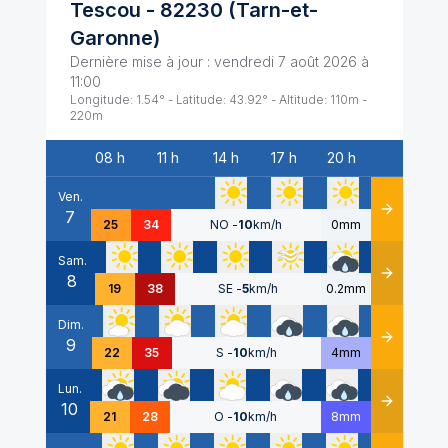
Tescou
-
82230
(
Tarn-et-
Garonne
)
Dernière mise à jour :
vendredi 7 août 2026 à
11:00
Longitude:
1.54
° - Latitude:
43.92
° - Altitude:
110
m -
220
m
08 h
11 h
14 h
17 h
20 h
Date
Ven.
7
Détails
25
34
NO
-
10
km/h
0mm
Sam.
8
Détails
19
38
SE
-
5
km/h
0.2mm
Dim.
9
Détails
22
35
S
-
10
km/h
4mm
Lun.
10
Détails
21
28
O
-
10
km/h
8mm