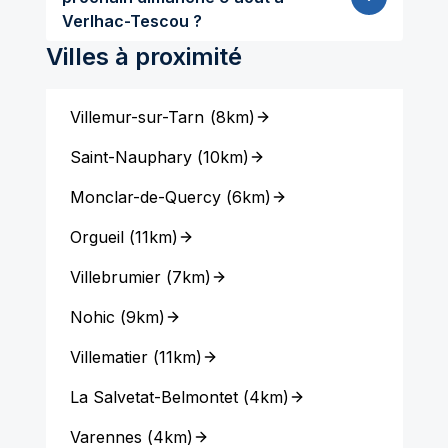
Verlhac-Tescou ?
Villes à proximité
Villemur-sur-Tarn
(
8km
)
Saint-Nauphary
(
10km
)
Monclar-de-Quercy
(
6km
)
Orgueil
(
11km
)
Villebrumier
(
7km
)
Nohic
(
9km
)
Villematier
(
11km
)
La Salvetat-Belmontet
(
4km
)
Varennes
(
4km
)