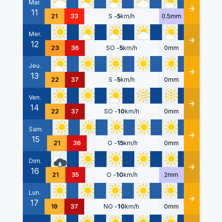
Mar.
11
Détails
21
33
S
-
5
km/h
0.5mm
Mer.
12
Détails
23
36
SO
-
5
km/h
0mm
Jeu.
13
Détails
22
37
S
-
5
km/h
0mm
Ven.
14
Détails
22
37
SO
-
10
km/h
0mm
Sam.
15
Détails
21
36
O
-
15
km/h
0mm
Dim.
16
Détails
21
35
O
-
10
km/h
2mm
Lun.
17
Détails
19
37
NO
-
10
km/h
0mm