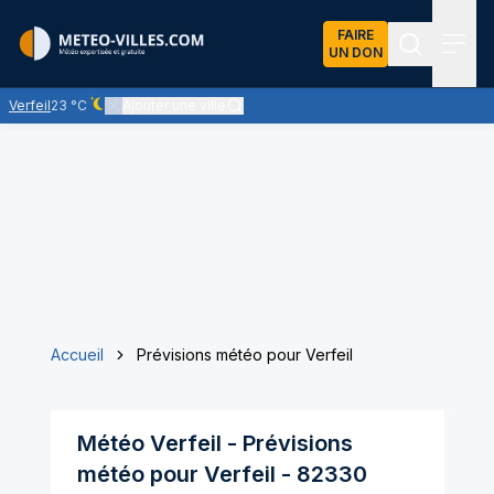
FAIRE
UN DON
Recherch
Menu
Verfeil
23 °C
Ajouter une ville
Ciel dégagé - quasiment pas de nuages
Accueil
Prévisions météo pour Verfeil
Météo
Verfeil
- Prévisions
météo pour
Verfeil
-
82330