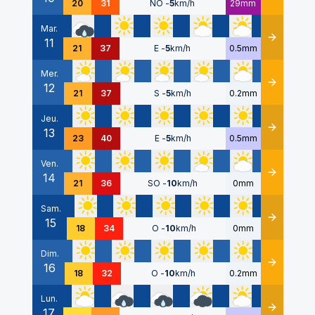
20
31
NO
-
5
km/h
29mm
Mar.
11
Détails
21
37
E
-
5
km/h
0.5mm
Mer.
12
Détails
21
37
S
-
5
km/h
0.2mm
Jeu.
13
Détails
23
40
E
-
5
km/h
0.5mm
Ven.
14
Détails
21
36
SO
-
10
km/h
0mm
Sam.
15
Détails
18
34
O
-
10
km/h
0mm
Dim.
16
Détails
18
32
O
-
10
km/h
0.2mm
Lun.
17
Détails