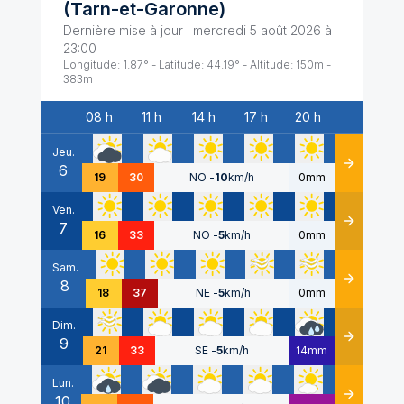
(
Tarn-et-Garonne
)
Dernière mise à jour :
mercredi 5 août 2026 à
23:00
Longitude:
1.87
° - Latitude:
44.19
° - Altitude:
150
m -
383
m
08 h
11 h
14 h
17 h
20 h
Date
Jeu.
6
Détails
19
30
NO
-
10
km/h
0mm
Ven.
7
Détails
16
33
NO
-
5
km/h
0mm
Sam.
8
Détails
18
37
NE
-
5
km/h
0mm
Dim.
9
Détails
21
33
SE
-
5
km/h
14mm
Lun.
10
Détails