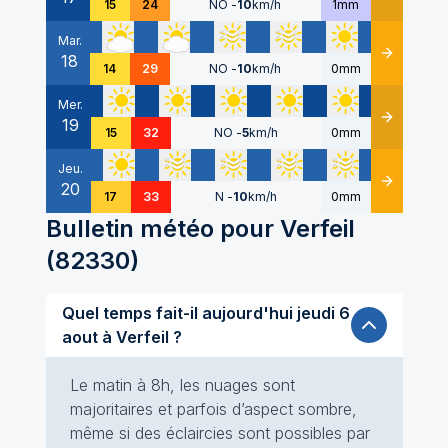
15
24
NO
-
10
km/h
1mm
Mar.
18
Détails
14
29
NO
-
10
km/h
0mm
Mer.
19
Détails
15
32
NO
-
5
km/h
0mm
Jeu.
20
Détails
17
33
N
-
10
km/h
0mm
Bulletin météo pour
Verfeil
(
82330
)
Quel temps fait-il aujourd'hui jeudi 6
aout à Verfeil ?
Le matin à 8h, les nuages sont
majoritaires et parfois d’aspect sombre,
même si des éclaircies sont possibles par