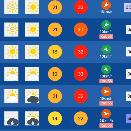
21
33
0.
15
km/h
NE
-
21
30
0
10
km/h
NE
-
Raf. 55
18
32
0
10
km/h
NO
-
19
33
0
10
km/h
NO
-
Raf. 55
21
32
0
15
km/h
O
-
Raf. 55
14
22
6
20
km/h
O
-
Raf. 55