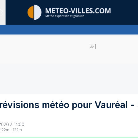
Sites expertis&eacute;s
uages et un soleil omniprésent
révisions météo pour
Vauréal
-
2026 à 14:00
:
22
m -
122
m