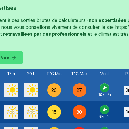
ertisée
t à des sorties brutes de calculateurs (
non expertisées
p
, nous vous conseillons vivement de consulter le site
https
t
retravaillées par des professionnels
et le climat est tr
Paris
17 h
20 h
T°C Min
T°C Max
Vent
Pl
20
27
0
10
km/h
NE
-
15
30
0
5
km/h
NE
-