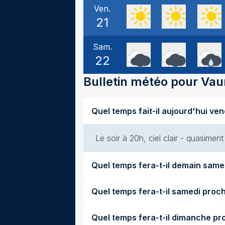
Ven.
21
Sam.
22
Bulletin météo pour
Vau
Le soir à 20h, ciel clair - quasimen