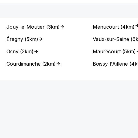
Jouy-le-Moutier
(
3km
)
Menucourt
(
4km
)
Éragny
(
5km
)
Vaux-sur-Seine
(
6
Osny
(
3km
)
Maurecourt
(
5km
)
Courdimanche
(
2km
)
Boissy-l'Aillerie
(
4