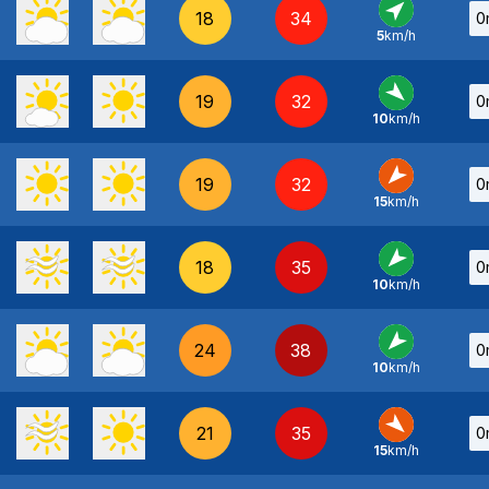
18
34
0
5
km/h
SO
-
19
32
0
10
km/h
NO
-
19
32
0
15
km/h
NE
-
18
35
0
10
km/h
NE
-
24
38
0
10
km/h
NE
-
21
35
0
15
km/h
NO
-