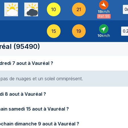
10
21
0
15
km/h
NO
-
Raf. 55
15
19
0.
10
km/h
SO
-
réal
(
95490
)
Quel temps fait-il aujourd'hui vendredi 7 aout à Vauréal ?
t pas de nuages et un soleil omniprésent.
Quel temps fera-t-il demain samedi 8 aout à Vauréal ?
Quel temps fera-t-il samedi prochain samedi 15 aout à Vauréal ?
Quel temps fera-t-il dimanche prochain dimanche 9 aout à Vauréal ?