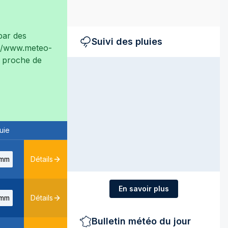
ar des
Suivi des pluies
://www.meteo-
ès proche de
uie
mm
Détails
En savoir plus
mm
Détails
Bulletin météo du jour