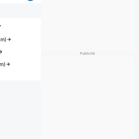
km
)
km
)