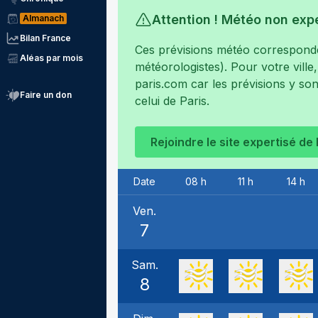
Attention ! Météo non exp
Almanach
Bilan France
Ces prévisions météo corresponden
Aléas par mois
météorologistes). Pour votre ville
paris.com
car les prévisions y son
Faire un don
celui de
Paris
.
Rejoindre le site expertisé de
Date
08 h
11 h
14 h
Ven.
7
Sam.
8