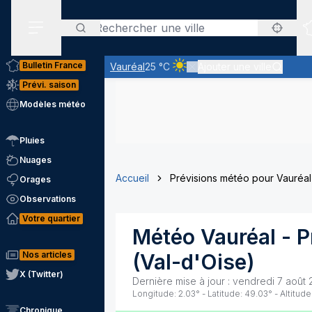
Rechercher
Menu secondaire
Bulletin France
Vauréal
25 °C
Ajouter une ville
Ciel clair - quasiment pas de n
Prévi. saison
Modèles météo
Pluies
Nuages
Accueil
Prévisions météo pour Vauréal
Orages
Observations
Votre quartier
Météo
Vauréal
- P
Nos articles
(
Val-d'Oise
)
X (Twitter)
Dernière mise à jour :
vendredi 7 août 
Longitude:
2.03
° - Latitude:
49.03
° - Altitude
Chronique