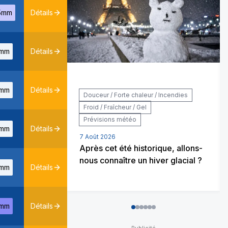
5mm
Détails
mm
Détails
mm
Détails
Douceur / Forte chaleur / Incendies
Froid / Fraîcheur / Gel
Prévisions météo
mm
Détails
7 Août 2026
Après cet été historique, allons-
nous connaître un hiver glacial ?
mm
Détails
mm
Détails
0
1
2
3
4
5