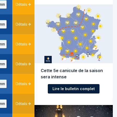
mm
Détails
mm
Détails
mm
Détails
mm
Détails
Cette 5e canicule de la saison
sera intense
mm
Détails
Lire le bulletin complet
mm
Détails