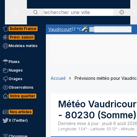
Rechercher
Menu secondaire
Bulletin France
Vaudricourt
17 °C
Ajouter une ville
Risque de quelques averse
Prévi. saison
Modèles météo
Pluies
Nuages
Accueil
Prévisions météo pour Vaudric
Orages
Observations
Votre quartier
Météo
Vaudricour
Nos articles
-
80230
(
Somme
)
X (Twitter)
Dernière mise à jour :
jeudi 6 août 202
Longitude:
1.54
° - Latitude:
50.12
° - Altitude:
Chronique