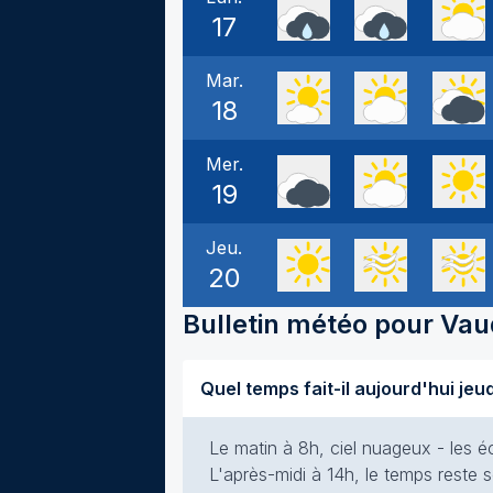
17
Mar.
18
Mer.
19
Jeu.
20
Bulletin météo pour
Vau
Le matin à 8h, ciel nuageux - les éc
L'après-midi à 14h, le temps reste