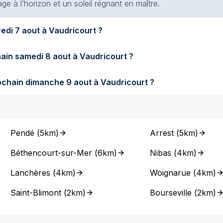
e à l’horizon et un soleil régnant en maître.
Quel temps fera-t-il demain vendredi 7 aout à Vaudricourt ?
Quel temps fera-t-il samedi prochain samedi 8 aout à Vaudricourt ?
Quel temps fera-t-il dimanche prochain dimanche 9 aout à Vaudricourt ?
Pendé
(
5km
)
Arrest
(
5km
)
Béthencourt-sur-Mer
(
6km
)
Nibas
(
4km
)
Lanchères
(
4km
)
Woignarue
(
4km
)
Saint-Blimont
(
2km
)
Bourseville
(
2km
)