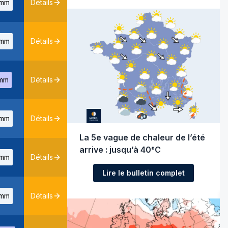
mm
Détails
mm
Détails
mm
Détails
mm
Détails
La 5e vague de chaleur de l’été
arrive : jusqu’à 40°C
mm
Détails
Lire le bulletin complet
mm
Détails