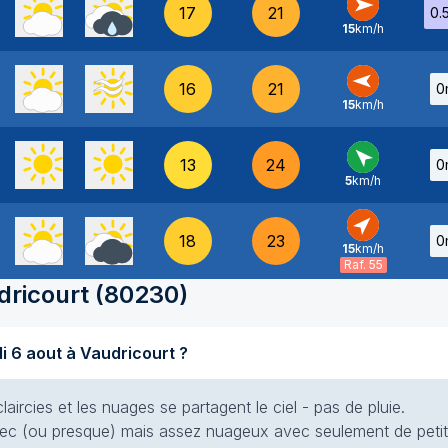
17
21
0.
15
km/h
O
-
16
21
0
15
km/h
E
-
13
24
0
5
km/h
SE
-
18
23
0
15
km/h
SO
-
Raf. 55
dricourt
(
80230
)
Quel temps fait-il aujourd'hui jeudi 6 aout à Vaudricourt ?
laircies et les nuages se partagent le ciel - pas de pluie.
 sec (ou presque) mais assez nuageux avec seulement de petite