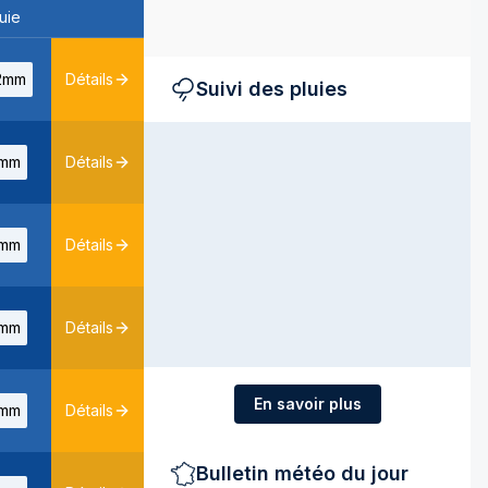
uie
2mm
Détails
Suivi des pluies
mm
Détails
mm
Détails
mm
Détails
En savoir plus
mm
Détails
Bulletin météo du jour