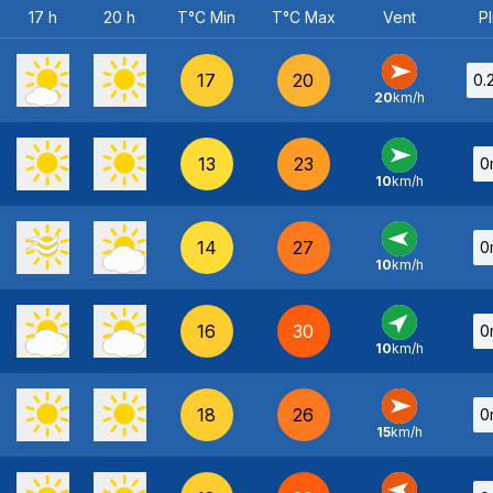
17 h
20 h
T°C Min
T°C Max
Vent
Pl
17
20
0.
20
km/h
O
-
13
23
0
10
km/h
O
-
14
27
0
10
km/h
E
-
16
30
0
10
km/h
SO
-
18
26
0
15
km/h
O
-