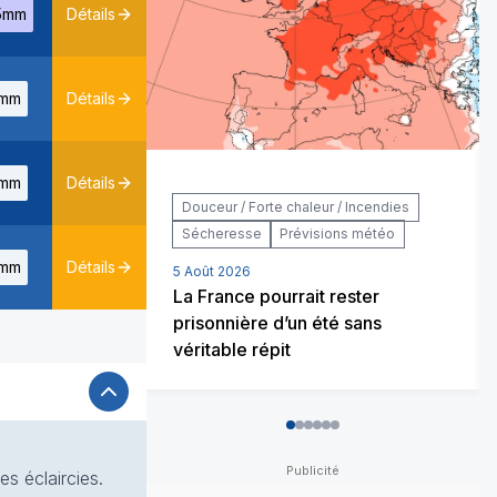
5mm
Détails
mm
Détails
mm
Détails
Douceur / Forte chaleur / Incendies
Sécheresse
Prévisions météo
mm
Détails
5 Août 2026
La France pourrait rester
prisonnière d’un été sans
véritable répit
0
1
2
3
4
5
s éclaircies.