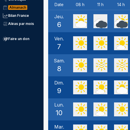
Date
08 h
11 h
14 h
Almanach
Bilan France
Jeu.
6
Aléas par mois
Ven.
Faire un don
7
Sam.
8
Dim.
9
Lun.
10
Mar.