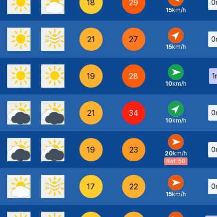
18
29
0
15
km/h
E
-
21
27
0
15
km/h
SO
-
19
28
1
10
km/h
O
-
21
34
0
10
km/h
SO
-
19
23
0
20
km/h
O
-
Raf. 50
17
22
0
15
km/h
O
-