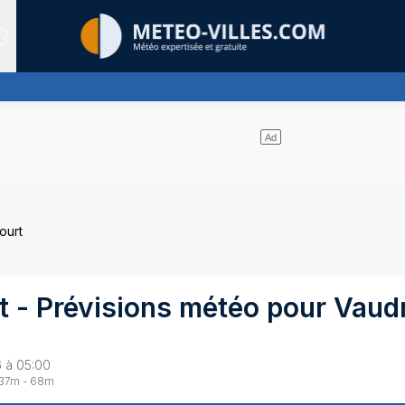
Sites expertis&eacute;s
s de pluie, faibles à modérées
ourt
t
- Prévisions météo pour
Vaudr
6 à 05:00
37
m -
68
m