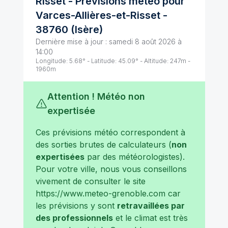
Risset
- Prévisions météo pour
Varces-Allières-et-Risset
-
38760
(
Isère
)
Dernière mise à jour :
samedi 8 août 2026 à
14:00
Longitude:
5.68
° - Latitude:
45.09
° - Altitude:
247
m -
1960
m
Attention ! Météo non
expertisée
Ces prévisions météo correspondent à
des sorties brutes de calculateurs (
non
expertisées
par des météorologistes).
Pour votre ville, nous vous conseillons
vivement de consulter le site
https://www.meteo-grenoble.com
car
les prévisions y sont
retravaillées par
des professionnels
et le climat est très