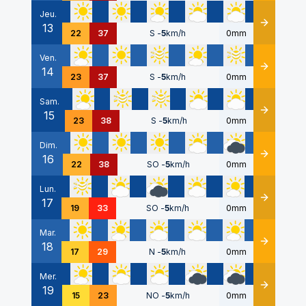
Jeu.
13
Détails
22
37
S
-
5
km/h
0mm
Ven.
14
Détails
23
37
S
-
5
km/h
0mm
Sam.
15
Détails
23
38
S
-
5
km/h
0mm
Dim.
16
Détails
22
38
SO
-
5
km/h
0mm
Lun.
17
Détails
19
33
SO
-
5
km/h
0mm
Mar.
18
Détails
17
29
N
-
5
km/h
0mm
Mer.
19
Détails
15
23
NO
-
5
km/h
0mm