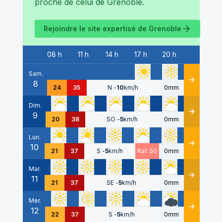
proche de celui de
Grenoble
.
Rejoindre le site expertisé de
Grenoble
08 h
11 h
14 h
17 h
20 h
Date
Sam.
8
Détails
24
35
N
-
10
km/h
0mm
Dim.
9
Détails
20
38
SO
-
5
km/h
0mm
Lun.
10
Détails
21
37
S
-
5
km/h
Raf. 50
0mm
Mar.
11
Détails
21
37
SE
-
5
km/h
0mm
Mer.
12
Détails
22
37
S
-
5
km/h
0mm