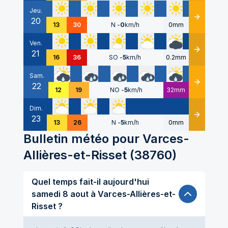
Jeu.
20
Détails
13
30
N
-
0
km/h
0mm
Ven.
21
Détails
16
36
SO
-
5
km/h
0.2mm
Sam.
22
Détails
12
19
NO
-
5
km/h
32mm
Dim.
23
Détails
13
26
N
-
5
km/h
0mm
Bulletin météo pour
Varces-
Allières-et-Risset
(
38760
)
Quel temps fait-il aujourd'hui
samedi 8 aout à Varces-Allières-et-
Risset ?