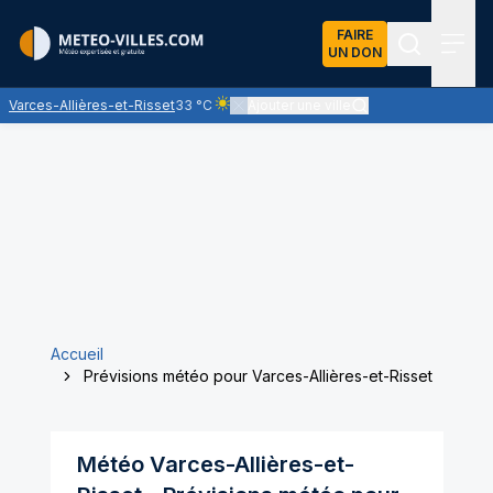
FAIRE
UN DON
Recherch
Menu
Varces-Allières-et-Risset
33 °C
Ajouter une ville
Ciel clair - quasiment pas de nuages et un 
Accueil
Prévisions météo pour Varces-Allières-et-Risset
Météo
Varces-Allières-et-