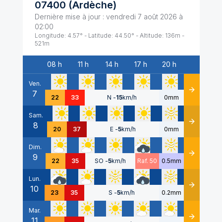
07400
(
Ardèche
)
Dernière mise à jour :
vendredi 7 août 2026 à
02:00
Longitude:
4.57
° - Latitude:
44.50
° - Altitude:
136
m -
521
m
08 h
11 h
14 h
17 h
20 h
Date
Ven.
7
Détails
22
33
N
-
15
km/h
0mm
Sam.
8
Détails
20
37
E
-
5
km/h
0mm
Dim.
9
Détails
22
35
SO
-
5
km/h
Raf. 50
0.5mm
Lun.
10
Détails
23
35
S
-
5
km/h
0.2mm
Mar.
11
Détails