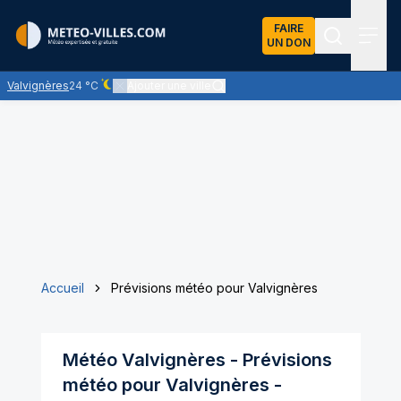
FAIRE
UN DON
Recherch
Menu
Valvignères
24 °C
Ajouter une ville
Ciel dégagé - quasiment pas de nuages
Accueil
Prévisions météo pour Valvignères
Météo
Valvignères
- Prévisions
météo pour
Valvignères
-