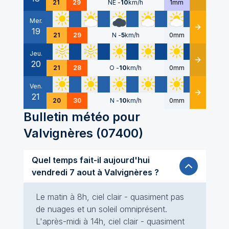
21
29
NE
-
10
km/h
1mm
Mer.
19
Détails
21
29
N
-
5
km/h
0mm
Jeu.
20
Détails
21
28
O
-
10
km/h
0mm
Ven.
21
Détails
20
30
N
-
10
km/h
0mm
Bulletin météo pour
Valvignères
(
07400
)
Quel temps fait-il aujourd'hui
vendredi 7 aout à Valvignères ?
Le matin à 8h, ciel clair - quasiment pas
de nuages et un soleil omniprésent.
L'après-midi à 14h, ciel clair - quasiment