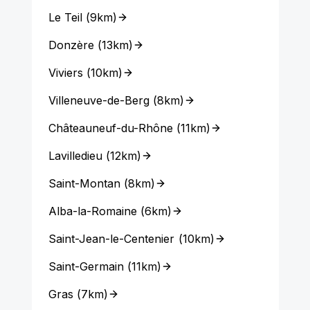
Le Teil
(
9km
)
Donzère
(
13km
)
Viviers
(
10km
)
Villeneuve-de-Berg
(
8km
)
Châteauneuf-du-Rhône
(
11km
)
Lavilledieu
(
12km
)
Saint-Montan
(
8km
)
Alba-la-Romaine
(
6km
)
Saint-Jean-le-Centenier
(
10km
)
Saint-Germain
(
11km
)
Gras
(
7km
)