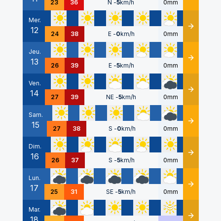
23
36
N
-
5
km/h
0mm
Mer.
12
Détails
24
38
E
-
0
km/h
0mm
Jeu.
13
Détails
26
39
E
-
5
km/h
0mm
Ven.
14
Détails
27
39
NE
-
5
km/h
0mm
Sam.
15
Détails
27
38
S
-
0
km/h
0mm
Dim.
16
Détails
26
37
S
-
5
km/h
0mm
Lun.
17
Détails
25
31
SE
-
5
km/h
0mm
Mar.
18
Détails