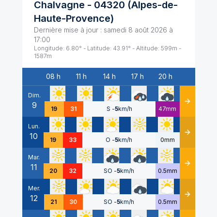
Chalvagne
-
04320
(
Alpes-de-
Haute-Provence
)
Dernière mise à jour :
samedi 8 août 2026 à
17:00
Longitude:
6.80
° - Latitude:
43.91
° - Altitude:
599
m -
1587
m
08 h
11 h
14 h
17 h
20 h
Date
Dim.
9
Détails
19
31
S
-
5
km/h
47mm
Lun.
10
Détails
19
33
O
-
5
km/h
0mm
Mar.
11
Détails
20
32
SO
-
5
km/h
0.5mm
Mer.
12
Détails
21
30
SO
-
5
km/h
0.5mm