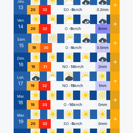
Jeu.
13
Détails
20
32
SO
-
5
km/h
0.2mm
Ven.
14
Détails
20
32
O
-
5
km/h
6mm
Sam.
15
Détails
19
30
O
-
5
km/h
0.5mm
Dim.
16
Détails
19
31
NO
-
10
km/h
2mm
Lun.
17
Détails
19
32
NO
-
15
km/h
1mm
Mar.
18
Détails
19
33
O
-
10
km/h
0mm
Mer.
19
Détails
20
32
SO
-
5
km/h
0mm