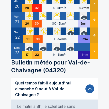
Jeu.
20
Détails
20
32
S
-
5
km/h
0.2mm
Ven.
21
Détails
20
30
SO
-
5
km/h
2mm
Sam.
22
Détails
19
30
E
-
5
km/h
6mm
Dim.
23
Détails
17
22
N
-
5
km/h
11mm
Bulletin météo pour
Val-de-
Chalvagne
(
04320
)
Quel temps fait-il aujourd'hui
dimanche 9 aout à Val-de-
Chalvagne ?
Le matin à 8h, le soleil brille sans