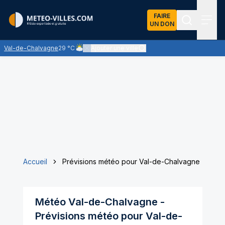
FAIRE
UN DON
Recherch
Menu
Val-de-Chalvagne
29 °C
Ajouter une ville
Ciel nuageux - les éclaircies et les nuages se parta
Accueil
Prévisions météo pour Val-de-Chalvagne
Météo
Val-de-Chalvagne
-
Prévisions météo pour
Val-de-