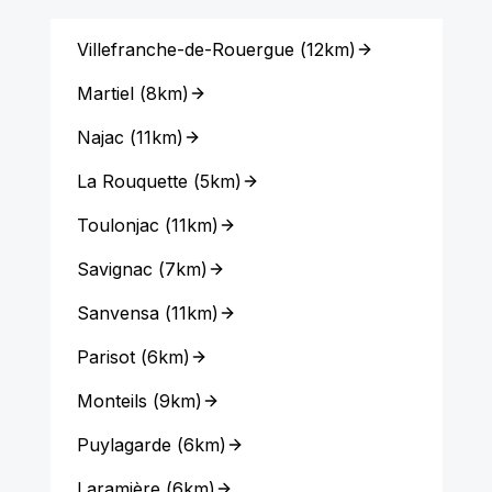
Villefranche-de-Rouergue
(
12km
)
Martiel
(
8km
)
Najac
(
11km
)
La Rouquette
(
5km
)
Toulonjac
(
11km
)
Savignac
(
7km
)
Sanvensa
(
11km
)
Parisot
(
6km
)
Monteils
(
9km
)
Puylagarde
(
6km
)
Laramière
(
6km
)