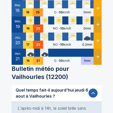
Mar.
18
Détails
18
25
O
-
10
km/h
0mm
Mer.
19
Détails
16
28
NO
-
10
km/h
0mm
Jeu.
20
Détails
17
28
NO
-
10
km/h
0.2mm
Ven.
21
Détails
16
21
O
-
10
km/h
1mm
Bulletin météo pour
Vailhourles
(
12200
)
Quel temps fait-il aujourd'hui jeudi 6
aout à Vailhourles ?
L'après-midi à 14h, le soleil brille sans