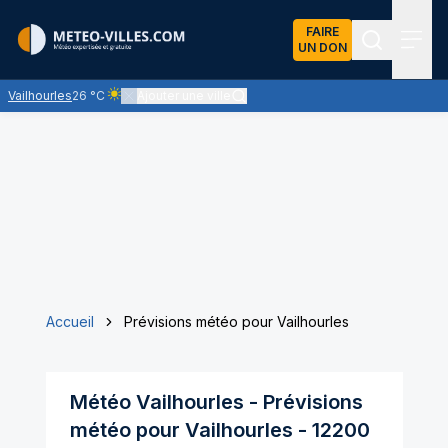
FAIRE
UN DON
Recherch
Menu
Vailhourles
26 °C
Ajouter une ville
Ciel clair - quasiment pas de nuages et un soleil omniprés
Accueil
Prévisions météo pour Vailhourles
Météo
Vailhourles
- Prévisions
météo pour
Vailhourles
-
12200