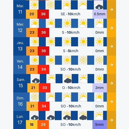
Mar.
11
Détails
20
36
SE
-
10
km/h
0.5mm
Mer.
12
Détails
23
36
S
-
10
km/h
0mm
Jeu.
13
Détails
23
36
S
-
5
km/h
0mm
Ven.
14
Détails
23
34
SO
-
10
km/h
0mm
Sam.
15
Détails
21
33
O
-
10
km/h
2mm
Dim.
16
Détails
21
34
SO
-
10
km/h
0mm
Lun.
17
Détails
18
29
SO
-
10
km/h
5mm