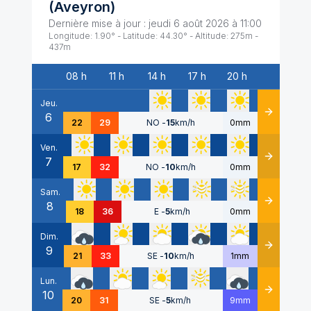
(
Aveyron
)
Dernière mise à jour :
jeudi 6 août 2026 à 11:00
Longitude:
1.90
° - Latitude:
44.30
° - Altitude:
275
m -
437
m
08 h
11 h
14 h
17 h
20 h
Date
Jeu.
6
Détails
22
29
NO
-
15
km/h
0mm
Ven.
7
Détails
17
32
NO
-
10
km/h
0mm
Sam.
8
Détails
18
36
E
-
5
km/h
0mm
Dim.
9
Détails
21
33
SE
-
10
km/h
1mm
Lun.
10
Détails
20
31
SE
-
5
km/h
9mm