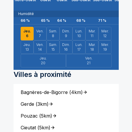
Humidité
66
%
65
%
64
%
68
%
71
%
76
%
Jeu.
Ven.
Sam.
Dim.
Lun.
Mar.
Mer.
6
7
8
9
10
11
12
Jeu.
Ven.
Sam.
Dim.
Lun.
Mar.
Mer.
13
14
15
16
17
18
19
Jeu.
Ven.
20
21
Villes à proximité
Bagnères-de-Bigorre
(
4km
)
Gerde
(
3km
)
Pouzac
(
5km
)
Cieutat
(
5km
)