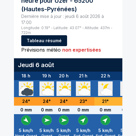
heure pour
Uzer
-
65200
(
Hautes-Pyrénées
)
Dernière mise à jour :
jeudi 6 août 2026 à
17:00
Longitude:
0.19
° - Latitude:
43.07
° - Altitude:
437
m -
722
m
Tableau résumé
Prévisions météo
non expertisées
Jeudi 6 août
18 h
19 h
20 h
21 h
22 h
23 h
24
°
24
°
24
°
23
°
21
°
20
°
0 mm
0 mm
0 mm
0 mm
0 mm
0 mm
5
km/h
5
km/h
5
km/h
5
km/h
5
km/h
5
km/h
Nord-Ouest
Ouest
Ouest
Sud-Ouest
Sud-Ouest
Sud-Oues