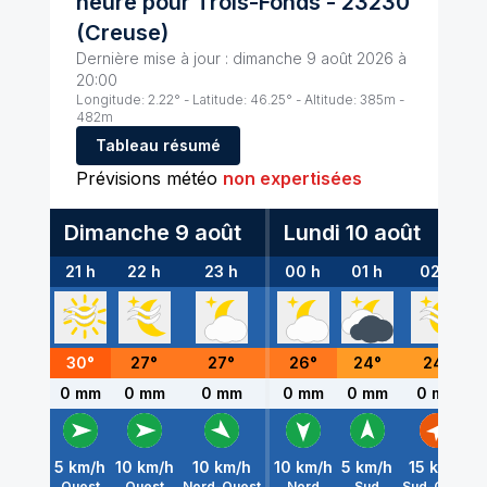
heure pour
Trois-Fonds
-
23230
(
Creuse
)
Dernière mise à jour :
dimanche 9 août 2026 à
20:00
Longitude:
2.22
° - Latitude:
46.25
° - Altitude:
385
m -
482
m
Tableau résumé
Prévisions météo
non expertisées
Dimanche 9 août
Lundi 10 août
21 h
22 h
23 h
00 h
01 h
02 h
30
°
27
°
27
°
26
°
24
°
24
°
0 mm
0 mm
0 mm
0 mm
0 mm
0 mm
5
km/h
10
km/h
10
km/h
10
km/h
5
km/h
15
km/h
Ouest
Ouest
Nord-Ouest
Nord
Sud
Sud-Ouest