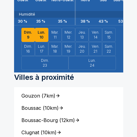
Humidité
30
%
35
%
35
%
38
%
43
%
53
%
Dim.
Lun.
Mar.
Mer.
Jeu.
Ven.
Sam.
9
10
11
12
13
14
15
Dim.
Lun.
Mar.
Mer.
Jeu.
Ven.
Sam.
16
17
18
19
20
21
22
Dim.
Lun.
23
24
Villes à proximité
Gouzon
(
7km
)
Boussac
(
10km
)
Boussac-Bourg
(
12km
)
Clugnat
(
10km
)