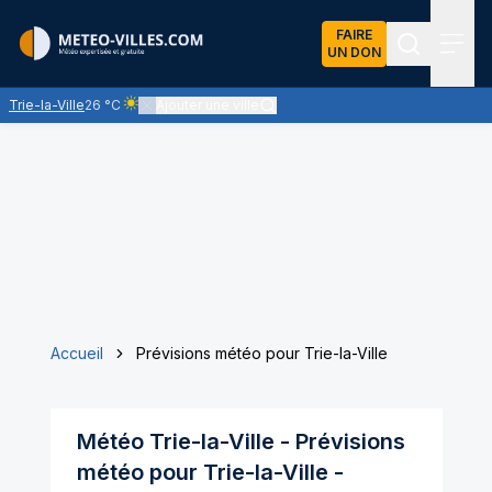
FAIRE
UN DON
Recherch
Menu
Trie-la-Ville
26 °C
Ajouter une ville
Ciel clair - quasiment pas de nuages et un soleil omnipré
Accueil
Prévisions météo pour Trie-la-Ville
Météo
Trie-la-Ville
- Prévisions
météo pour
Trie-la-Ville
-