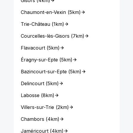
Gisors
(
4km
)
Chaumont-en-Vexin
(
5km
)
Trie-Château
(
1km
)
Courcelles-lès-Gisors
(
7km
)
Flavacourt
(
5km
)
Éragny-sur-Epte
(
5km
)
Bazincourt-sur-Epte
(
5km
)
Delincourt
(
5km
)
Labosse
(
8km
)
Villers-sur-Trie
(
2km
)
Chambors
(
4km
)
Jaméricourt
(
4km
)