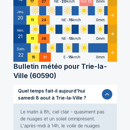
17
27
NE
-
20
km/h
Raf. 55
0mm
Jeu.
20
Détails
11
24
NE
-
15
km/h
0mm
Ven.
21
Détails
11
26
NE
-
15
km/h
0mm
Sam.
22
Détails
15
31
E
-
15
km/h
0mm
Bulletin météo pour
Trie-la-
Ville
(
60590
)
Quel temps fait-il aujourd'hui
samedi 8 aout à Trie-la-Ville ?
Le matin à 8h, ciel clair - quasiment pas
de nuages et un soleil omniprésent.
L'après-midi à 14h, le voile de nuages