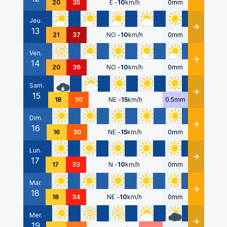
20
35
E
-
10
km/h
0mm
Jeu.
13
Détails
21
37
NO
-
10
km/h
0mm
Ven.
14
Détails
20
36
NO
-
10
km/h
0mm
Sam.
15
Détails
18
30
NE
-
15
km/h
0.5mm
Dim.
16
Détails
16
30
NE
-
15
km/h
0mm
Lun.
17
Détails
17
33
N
-
10
km/h
0mm
Mar.
18
Détails
18
34
NE
-
10
km/h
0mm
Mer.
19
Détails