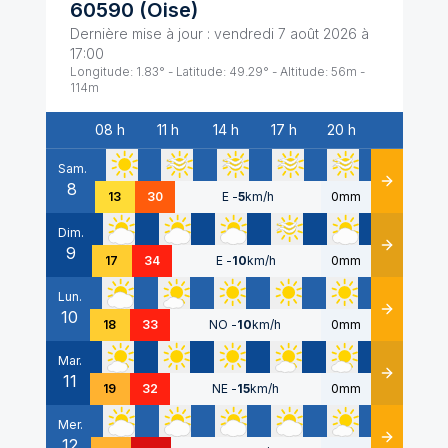
60590
(
Oise
)
Dernière mise à jour :
vendredi 7 août 2026 à
17:00
Longitude:
1.83
° - Latitude:
49.29
° - Altitude:
56
m -
114
m
08 h
11 h
14 h
17 h
20 h
Date
Sam.
8
Détails
13
30
E
-
5
km/h
0mm
Dim.
9
Détails
17
34
E
-
10
km/h
0mm
Lun.
10
Détails
18
33
NO
-
10
km/h
0mm
Mar.
11
Détails
19
32
NE
-
15
km/h
0mm
Mer.
12
Détails