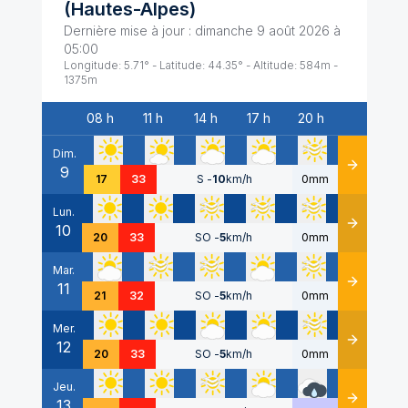
(
Hautes-Alpes
)
Dernière mise à jour :
dimanche 9 août 2026 à
05:00
Longitude:
5.71
° - Latitude:
44.35
° - Altitude:
584
m -
1375
m
08 h
11 h
14 h
17 h
20 h
Date
Dim.
9
Détails
17
33
S
-
10
km/h
0mm
Lun.
10
Détails
20
33
SO
-
5
km/h
0mm
Mar.
11
Détails
21
32
SO
-
5
km/h
0mm
Mer.
12
Détails
20
33
SO
-
5
km/h
0mm
Jeu.
13
Détails