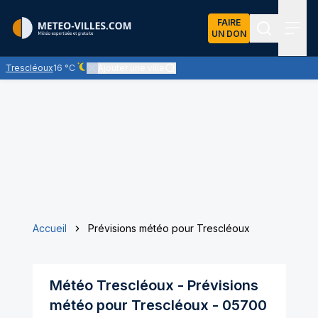
FAIRE
UN DON
Recherch
Menu
Trescléoux
16 °C
Ajouter une ville
Ciel dégagé - quasiment pas de nuages
Accueil
Prévisions météo pour Trescléoux
Météo
Trescléoux
- Prévisions
météo pour
Trescléoux
-
05700