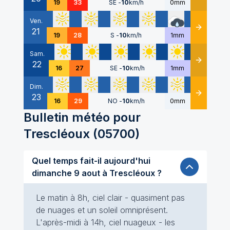
19
33
SE
-
10
km/h
0mm
Ven.
21
Détails
19
28
S
-
10
km/h
1mm
Sam.
22
Détails
16
27
SE
-
10
km/h
1mm
Dim.
23
Détails
16
29
NO
-
10
km/h
0mm
Bulletin météo pour
Trescléoux
(
05700
)
Quel temps fait-il aujourd'hui
dimanche 9 aout à Trescléoux ?
Le matin à 8h, ciel clair - quasiment pas
de nuages et un soleil omniprésent.
L'après-midi à 14h, ciel nuageux - les