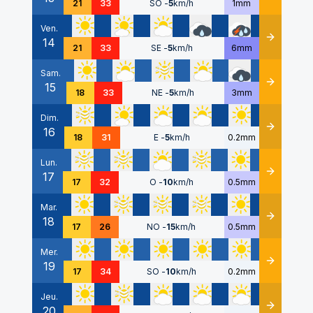
21
33
SO
-
5
km/h
1mm
Ven.
14
Détails
21
33
SE
-
5
km/h
6mm
Sam.
15
Détails
18
33
NE
-
5
km/h
3mm
Dim.
16
Détails
18
31
E
-
5
km/h
0.2mm
Lun.
17
Détails
17
32
O
-
10
km/h
0.5mm
Mar.
18
Détails
17
26
NO
-
15
km/h
0.5mm
Mer.
19
Détails
17
34
SO
-
10
km/h
0.2mm
Jeu.
20
Détails