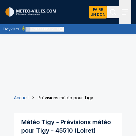
FAIRE
UN DON
Recherch
Menu
Tigy
28 °C
Ajouter une ville
Ciel clair - quasiment pas de nuages et un soleil omniprésent
Accueil
Prévisions météo pour Tigy
Météo
Tigy
- Prévisions météo
pour
Tigy
-
45510
(
Loiret
)