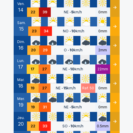
Ven.
14
Détails
22
39
NE
-
5
km/h
0mm
Sam.
15
Détails
23
34
NO
-
10
km/h
0mm
Dim.
16
Détails
20
29
O
-
10
km/h
2mm
Lun.
17
Détails
17
27
NE
-
10
km/h
22mm
Mar.
18
Détails
19
27
NE
-
15
km/h
Raf. 50
0mm
Mer.
19
Détails
19
31
NE
-
5
km/h
0mm
Jeu.
20
Détails
22
33
SO
-
10
km/h
0.5mm