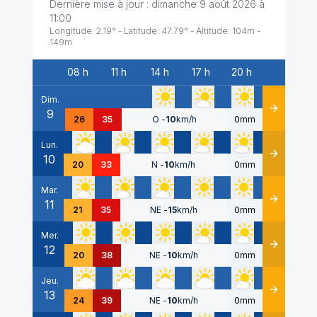
Dernière mise à jour :
dimanche 9 août 2026 à
11:00
Longitude:
2.19
° - Latitude:
47.79
° - Altitude:
104
m -
149
m
08 h
11 h
14 h
17 h
20 h
Date
Dim.
9
Détails
26
35
O
-
10
km/h
0mm
Lun.
10
Détails
20
33
N
-
10
km/h
0mm
Mar.
11
Détails
21
35
NE
-
15
km/h
0mm
Mer.
12
Détails
20
38
NE
-
10
km/h
0mm
Jeu.
13
Détails
24
39
NE
-
10
km/h
0mm