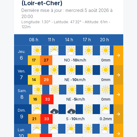
(
Loir-et-Cher
)
Dernière mise à jour :
mercredi 5 août 2026 à
20:00
Longitude:
1.30
° - Latitude:
47.32
° - Altitude:
61
m -
122
m
08 h
11 h
14 h
17 h
20 h
Date
Jeu.
6
Détails
17
27
NO
-
10
km/h
0mm
Ven.
7
Détails
14
29
NE
-
10
km/h
0mm
Sam.
8
Détails
16
33
NE
-
5
km/h
0mm
Dim.
9
Détails
21
33
S
-
10
km/h
0.2mm
Lun.
10
Détails