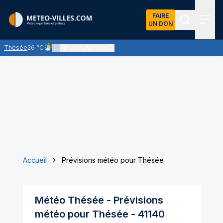
FAIRE
UN DON
Recherch
Menu
Thésée
26 °C
Ajouter une ville
Ciel peu nuageux - le soleil domine largement
Accueil
Prévisions météo pour Thésée
Météo
Thésée
- Prévisions
météo pour
Thésée
-
41140