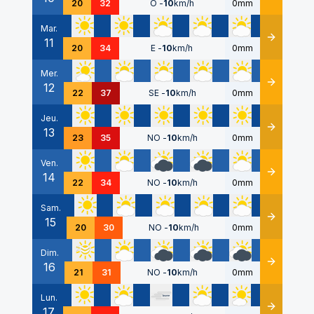
20
32
O
-
10
km/h
0mm
Mar.
11
Détails
20
34
E
-
10
km/h
0mm
Mer.
12
Détails
22
37
SE
-
10
km/h
0mm
Jeu.
13
Détails
23
35
NO
-
10
km/h
0mm
Ven.
14
Détails
22
34
NO
-
10
km/h
0mm
Sam.
15
Détails
20
30
NO
-
10
km/h
0mm
Dim.
16
Détails
21
31
NO
-
10
km/h
0mm
Lun.
17
Détails