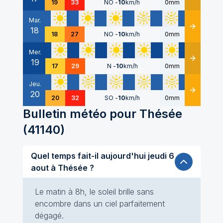
19
33
NO
-
10
km/h
0mm
Mar.
18
Détails
18
27
NO
-
10
km/h
0mm
Mer.
19
Détails
17
29
N
-
10
km/h
0mm
Jeu.
20
Détails
20
32
SO
-
10
km/h
0mm
Bulletin météo pour
Thésée
(
41140
)
Quel temps fait-il aujourd'hui jeudi 6
aout à Thésée ?
Le matin à 8h, le soleil brille sans
encombre dans un ciel parfaitement
dégagé.