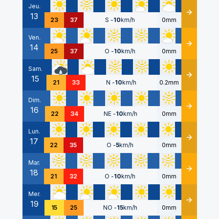
Jeu.
13
Détails
23
37
S
-
10
km/h
0mm
Ven.
14
Détails
25
37
O
-
10
km/h
0mm
Sam.
15
Détails
21
33
N
-
10
km/h
0.2mm
Dim.
16
Détails
22
34
NE
-
10
km/h
0mm
Lun.
17
Détails
22
35
O
-
5
km/h
0mm
Mar.
18
Détails
21
32
O
-
10
km/h
0mm
Mer.
19
Détails
15
25
NO
-
15
km/h
0mm