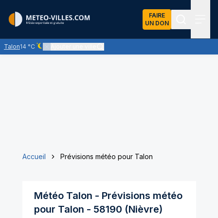
FAIRE
UN DON
Recherch
Menu
Talon
14 °C
Ajouter une ville
Ciel dégagé - quasiment pas de nuages
Accueil
Prévisions météo pour Talon
Météo
Talon
- Prévisions météo
pour
Talon
-
58190
(
Nièvre
)