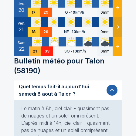
Jeu.
20
Détails
17
29
O
-
10
km/h
0mm
Ven.
21
Détails
18
29
NE
-
10
km/h
0mm
Sam.
22
Détails
21
33
SO
-
10
km/h
0mm
Bulletin météo pour
Talon
(
58190
)
Quel temps fait-il aujourd'hui
samedi 8 aout à Talon ?
Le matin à 8h, ciel clair - quasiment pas
de nuages et un soleil omniprésent.
L'après-midi à 14h, ciel clair - quasiment
pas de nuages et un soleil omniprésent.