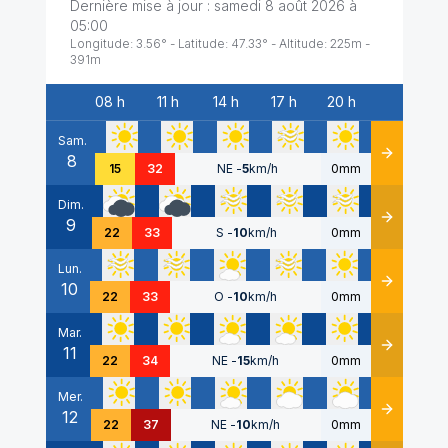
Dernière mise à jour :
samedi 8 août 2026 à
05:00
Longitude:
3.56
° - Latitude:
47.33
° - Altitude:
225
m -
391
m
08 h
11 h
14 h
17 h
20 h
Date
Sam.
8
Détails
15
32
NE
-
5
km/h
0mm
Dim.
9
Détails
22
33
S
-
10
km/h
0mm
Lun.
10
Détails
22
33
O
-
10
km/h
0mm
Mar.
11
Détails
22
34
NE
-
15
km/h
0mm
Mer.
12
Détails
22
37
NE
-
10
km/h
0mm