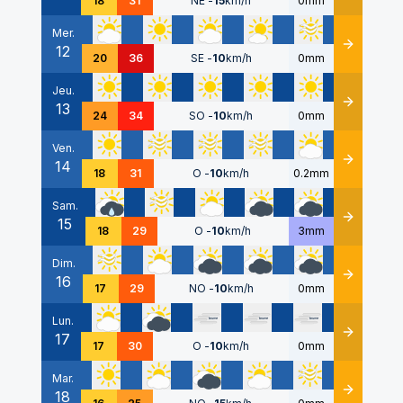
18
31
NE
-
15
km/h
0mm
Mer.
12
Détails
20
36
SE
-
10
km/h
0mm
Jeu.
13
Détails
24
34
SO
-
10
km/h
0mm
Ven.
14
Détails
18
31
O
-
10
km/h
0.2mm
Sam.
15
Détails
18
29
O
-
10
km/h
3mm
Dim.
16
Détails
17
29
NO
-
10
km/h
0mm
Lun.
17
Détails
17
30
O
-
10
km/h
0mm
Mar.
18
Détails