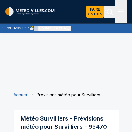
FAIRE
UN DON
Recherch
Menu
Survilliers
24 °C
Ajouter une ville
Ciel nuageux - les éclaircies et les nuages se partagent le c
Accueil
Prévisions météo pour Survilliers
Météo
Survilliers
- Prévisions
météo pour
Survilliers
-
95470