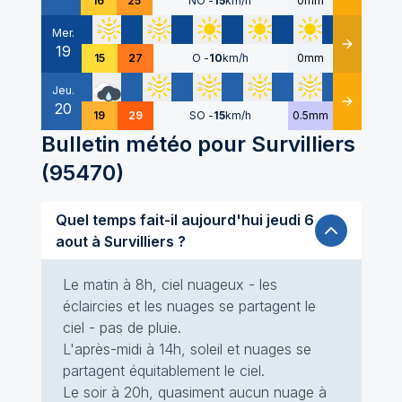
16
25
NO
-
15
km/h
0mm
Mer.
19
Détails
15
27
O
-
10
km/h
0mm
Jeu.
20
Détails
19
29
SO
-
15
km/h
0.5mm
Bulletin météo pour
Survilliers
(
95470
)
Quel temps fait-il aujourd'hui jeudi 6
aout à Survilliers ?
Le matin à 8h, ciel nuageux - les
éclaircies et les nuages se partagent le
ciel - pas de pluie.
L'après-midi à 14h, soleil et nuages se
partagent équitablement le ciel.
Le soir à 20h, quasiment aucun nuage à