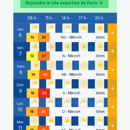
Rejoindre le site expertisé de
Paris
08 h
11 h
14 h
17 h
20 h
Date
Jeu.
6
Détails
14
25
NO
-
10
km/h
0mm
Ven.
7
Détails
12
27
N
-
10
km/h
0mm
Sam.
8
Détails
14
30
NE
-
10
km/h
0mm
Dim.
9
Détails
18
33
S
-
10
km/h
0mm
Lun.
10
Détails
19
31
O
-
10
km/h
0mm
Mar.
11
Détails