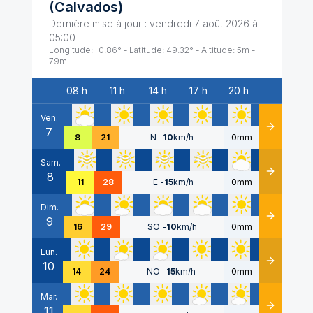
(
Calvados
)
Dernière mise à jour :
vendredi 7 août 2026 à
05:00
Longitude:
-0.86
° - Latitude:
49.32
° - Altitude:
5
m -
79
m
08 h
11 h
14 h
17 h
20 h
Date
Ven.
7
Détails
8
21
N
-
10
km/h
0mm
Sam.
8
Détails
11
28
E
-
15
km/h
0mm
Dim.
9
Détails
16
29
SO
-
10
km/h
0mm
Lun.
10
Détails
14
24
NO
-
15
km/h
0mm
Mar.
11
Détails