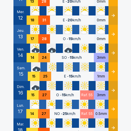
13
28
E
-
20
km/h
0mm
Mer.
12
Détails
18
31
E
-
20
km/h
0mm
Jeu.
13
Détails
17
28
O
-
15
km/h
0mm
Ven.
14
Détails
14
24
SO
-
15
km/h
3mm
Sam.
15
Détails
15
25
E
-
15
km/h
1mm
Dim.
16
Détails
15
27
O
-
15
km/h
Raf. 55
3mm
Lun.
17
Détails
14
27
NO
-
25
km/h
Raf. 55
0.5mm
Mar.
18
Détails