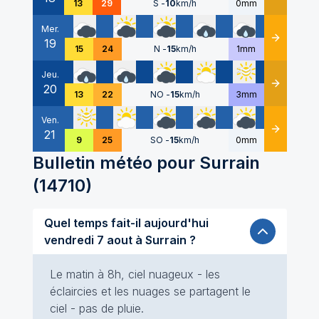
13
29
S
-
10
km/h
0mm
Mer.
19
Détails
15
24
N
-
15
km/h
1mm
Jeu.
20
Détails
13
22
NO
-
15
km/h
3mm
Ven.
21
Détails
9
25
SO
-
15
km/h
0mm
Bulletin météo pour
Surrain
(
14710
)
Quel temps fait-il aujourd'hui
vendredi 7 aout à Surrain ?
Le matin à 8h, ciel nuageux - les
éclaircies et les nuages se partagent le
ciel - pas de pluie.