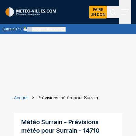
FAIRE
UN DON
Recherch
Menu
Surrain
8 °C
Ajouter une ville
Ciel nuageux - les éclaircies et les nuages se partagent le ciel 
Accueil
Prévisions météo pour Surrain
Météo
Surrain
- Prévisions
météo pour
Surrain
-
14710