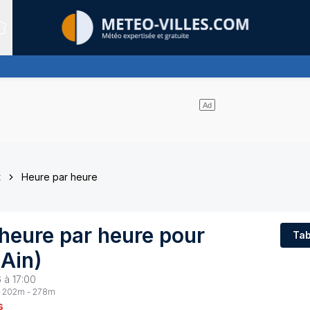
Sites expertis&eacute;s
t
Heure par heure
heure par heure pour
Tab
(
Ain
)
 à 17:00
202
m -
278
m
s