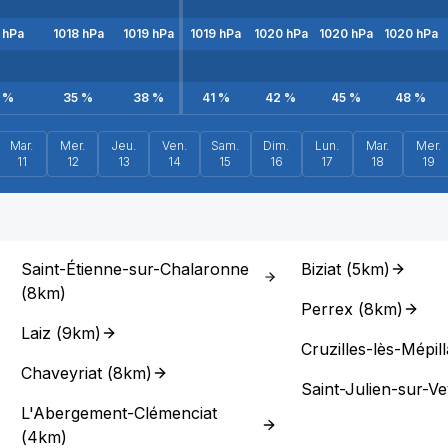
hPa
1018
hPa
1019
hPa
1019
hPa
1020
hPa
1020
hPa
1020
hPa
%
35
%
38
%
41
%
42
%
45
%
48
%
Mar.
Mer.
Jeu.
Ven.
Sam.
Dim.
Lun.
Mar.
Mer.
11
12
13
14
15
16
17
18
19
Saint-Étienne-sur-Chalaronne
Biziat
(
5km
)
(
8km
)
Perrex
(
8km
)
Laiz
(
9km
)
Cruzilles-lès-Mépill
Chaveyriat
(
8km
)
Saint-Julien-sur-Ve
L'Abergement-Clémenciat
(
4km
)