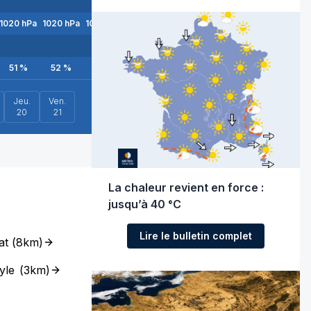
1020
hPa
1020
hPa
1020
hPa
1020
hPa
1021
hPa
1021
hPa
1021
hPa
10
51
%
52
%
53
%
53
%
49
%
43
%
38
%
Jeu.
Ven.
20
21
La chaleur revient en force :
jusqu’à 40 °C
Lire le bulletin complet
at
(
8km
)
yle
(
3km
)