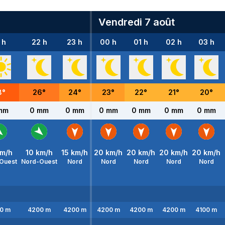
Vendredi 7 août
 h
22 h
23 h
00 h
01 h
02 h
03 h
8
°
26
°
24
°
23
°
22
°
21
°
20
°
mm
0 mm
0 mm
0 mm
0 mm
0 mm
0 mm
m/h
10
km/h
15
km/h
20
km/h
20
km/h
20
km/h
20
km/h
Ouest
Nord-Ouest
Nord
Nord
Nord
Nord
Nord
0
m
4200
m
4200
m
4200
m
4200
m
4200
m
4100
m