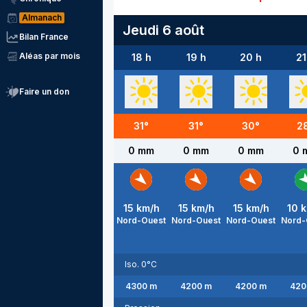
Almanach
Jeudi 6 août
Bilan France
Aléas par mois
18 h
19 h
20 h
21
Faire un don
31
°
31
°
30
°
2
0 mm
0 mm
0 mm
0 
15
km/h
15
km/h
15
km/h
10
k
Nord-Ouest
Nord-Ouest
Nord-Ouest
Nord-
Iso. 0°C
4300
m
4200
m
4200
m
420