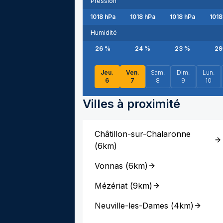
Pression
1018
hPa
1018
hPa
1018
hPa
1018
Humidité
26
%
24
%
23
%
29
Jeu.
Ven.
Sam.
Dim.
Lun.
6
7
8
9
10
Villes à proximité
Châtillon-sur-Chalaronne
(
6km
)
Vonnas
(
6km
)
Mézériat
(
9km
)
Neuville-les-Dames
(
4km
)