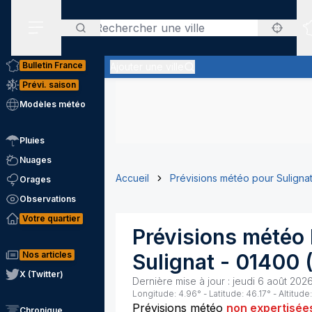
Rechercher
Menu secondaire
Bulletin France
Ajouter une ville
Prévi. saison
Modèles météo
Pluies
Nuages
Accueil
Prévisions météo pour Suligna
Orages
Observations
Votre quartier
Prévisions météo 
Nos articles
Sulignat
-
01400
X (Twitter)
Dernière mise à jour :
jeudi 6 août 2026
Longitude:
4.96
° - Latitude:
46.17
° - Altitude:
Prévisions météo
non expertisée
Chronique