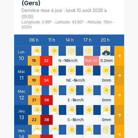
(
Gers
)
Dernière mise à jour :
lundi 10 août 2026 à
05:00
Longitude:
0.89
° - Latitude:
43.80
° - Altitude:
115
m -
202
m
08 h
11 h
14 h
17 h
20 h
Date
Lun.
10
Détails
19
32
N
-
10
km/h
Raf. 50
0.2mm
Mar.
11
Détails
19
34
NE
-
5
km/h
0mm
Mer.
12
Détails
21
36
E
-
5
km/h
0mm
Jeu.
13
Détails
22
38
S
-
5
km/h
0mm
Ven.
14
Détails