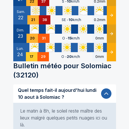
22
37
S
-
10
km/h
0.2mm
Sam.
22
Détails
21
38
SE
-
10
km/h
0.2mm
Dim.
23
Détails
20
31
O
-
15
km/h
0mm
Lun.
24
Détails
17
29
O
-
20
km/h
0mm
Bulletin météo pour
Solomiac
(
32120
)
Quel temps fait-il aujourd'hui lundi
10 aout à Solomiac ?
Le matin à 8h, le soleil reste maître des
lieux malgré quelques petits nuages ici ou
là.