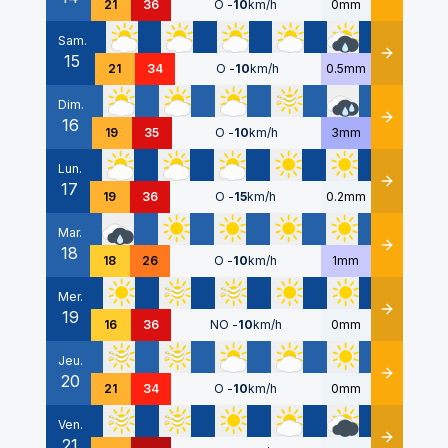
21
36
O
-
10
km/h
0mm
Sam.
15
Détails
21
34
O
-
10
km/h
0.5mm
Dim.
16
Détails
19
35
O
-
10
km/h
3mm
Lun.
17
Détails
19
36
O
-
15
km/h
0.2mm
Mar.
18
Détails
18
26
O
-
10
km/h
1mm
Mer.
19
Détails
16
36
NO
-
10
km/h
0mm
Jeu.
20
Détails
21
34
O
-
10
km/h
0mm
Ven.
21
Détails