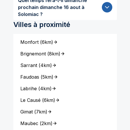
Quel temps fera-t-il dimanche
prochain dimanche 16 aout à
Solomiac ?
Villes à proximité
Monfort
(
6km
)
Brignemont
(
8km
)
Sarrant
(
4km
)
Faudoas
(
5km
)
Labrihe
(
4km
)
Le Causé
(
6km
)
Gimat
(
7km
)
Maubec
(
2km
)