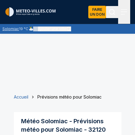
FAIRE
UN DON
Recherch
Menu
Solomiac
19 °C
Ajouter une ville
Ciel nuageux - les éclaircies et les nuages se partagent le ci
Accueil
Prévisions météo pour Solomiac
Météo
Solomiac
- Prévisions
météo pour
Solomiac
-
32120