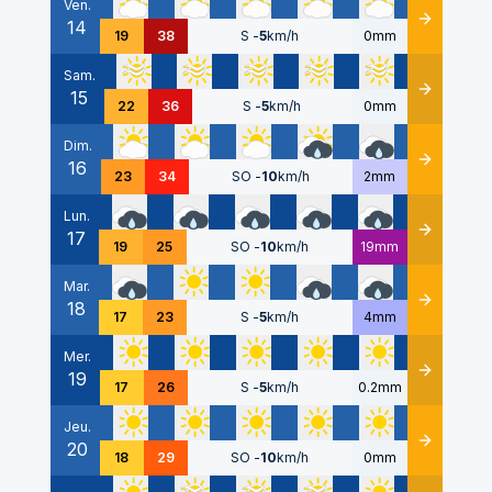
Ven.
14
Détails
19
38
S
-
5
km/h
0mm
Sam.
15
Détails
22
36
S
-
5
km/h
0mm
Dim.
16
Détails
23
34
SO
-
10
km/h
2mm
Lun.
17
Détails
19
25
SO
-
10
km/h
19mm
Mar.
18
Détails
17
23
S
-
5
km/h
4mm
Mer.
19
Détails
17
26
S
-
5
km/h
0.2mm
Jeu.
20
Détails
18
29
SO
-
10
km/h
0mm