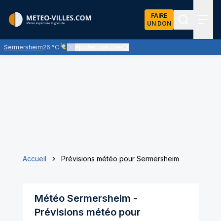
FAIRE
UN DON
Recherch
Menu
Sermersheim
26 °C
Ajouter une ville
Ciel voilé par des nuages d'altitude, ternissant plus ou m
Accueil
Prévisions météo pour Sermersheim
Météo
Sermersheim
-
Prévisions météo pour