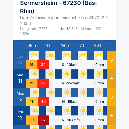
Sermersheim
-
67230
(
Bas-
Rhin
)
Dernière mise à jour :
dimanche 9 août 2026 à
20:00
Longitude:
7.55
° - Latitude:
48.34
° - Altitude:
157
m -
163
m
08 h
11 h
14 h
17 h
20 h
Date
Lun.
10
Détails
19
34
S
-
10
km/h
0mm
Mar.
11
Détails
21
32
N
-
15
km/h
0mm
Mer.
12
Détails
18
34
N
-
15
km/h
0mm
Jeu.
13
Détails
19
37
N
-
10
km/h
0mm