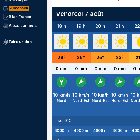
Almanach
Vendredi 7 août
Bilan France
Aléas par mois
18 h
19 h
20 h
21 h
22
Faire un don
26
°
26
°
25
°
23
°
2
0 mm
0 mm
0 mm
0 mm
0 
10
km/h
10
km/h
10
km/h
10
km/h
10
k
Nord
Nord-Est
Nord-Est
Nord-Est
Nord
Iso. 0°C
4000
m
4000
m
4000
m
4000
m
400