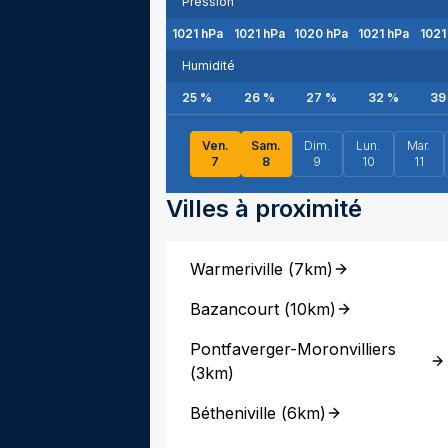
Pression
1021
hPa
1021
hPa
1020
hPa
1021
hPa
1021
Humidité
25
%
26
%
27
%
32
%
39
Ven.
Sam.
Dim.
Lun.
Mar.
7
8
9
10
11
Villes à proximité
Warmeriville
(
7km
)
Bazancourt
(
10km
)
Pontfaverger-Moronvilliers
(
3km
)
Bétheniville
(
6km
)