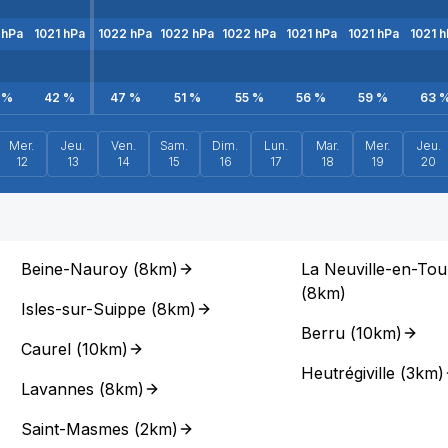
hPa
1021
hPa
1022
hPa
1022
hPa
1022
hPa
1021
hPa
1021
hPa
1021
h
%
42
%
47
%
51
%
55
%
56
%
59
%
63
Mer.
Jeu.
Ven.
Sam.
Dim.
Lun.
Mar.
Mer.
Jeu.
12
13
14
15
16
17
18
19
20
Beine-Nauroy
(
8km
)
La Neuville-en-To
(
8km
)
Isles-sur-Suippe
(
8km
)
Berru
(
10km
)
Caurel
(
10km
)
Heutrégiville
(
3km
)
Lavannes
(
8km
)
Saint-Masmes
(
2km
)