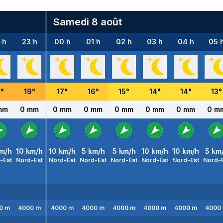
Samedi 8 août
 h
23 h
00 h
01 h
02 h
03 h
04 h
05 
1
°
19
°
17
°
16
°
15
°
14
°
14
°
13
°
mm
0 mm
0 mm
0 mm
0 mm
0 mm
0 mm
0 m
m/h
10
km/h
10
km/h
5
km/h
5
km/h
10
km/h
10
km/h
5
km
-Est
Nord-Est
Nord-Est
Nord-Est
Nord-Est
Nord-Est
Nord-Est
Nord-
0
m
4000
m
4000
m
4000
m
4000
m
4000
m
4000
m
4000