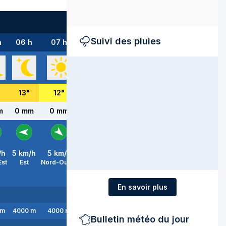
Suivi des pluies
h
06 h
07 h
08 h
09 h
10 h
11 h
12 h
13
°
12
°
13
°
17
°
21
°
24
°
26
°
m
0 mm
0 mm
0 mm
0 mm
0 mm
0 mm
0 m
/h
5
km/h
5
km/h
5
km/h
5
km/h
10
km/h
10
km/h
5
km/
Est
Est
Nord-Ouest
Nord
Nord-Est
Est
Est
Est
En savoir plus
m
4000
m
4000
m
4000
m
4100
m
4100
m
4100
m
4200
Bulletin météo du jour