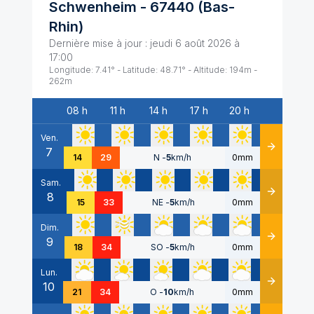
Schwenheim
-
67440
(
Bas-
Rhin
)
Dernière mise à jour :
jeudi 6 août 2026 à
17:00
Longitude:
7.41
° - Latitude:
48.71
° - Altitude:
194
m -
262
m
08 h
11 h
14 h
17 h
20 h
Date
Ven.
7
Détails
14
29
N
-
5
km/h
0mm
Sam.
8
Détails
15
33
NE
-
5
km/h
0mm
Dim.
9
Détails
18
34
SO
-
5
km/h
0mm
Lun.
10
Détails
21
34
O
-
10
km/h
0mm