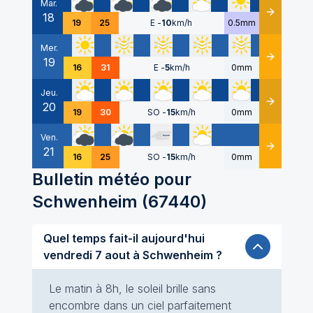
Mar.
18
Détails
19
25
E
-
10
km/h
0.5mm
Mer.
19
Détails
16
31
E
-
5
km/h
0mm
Jeu.
20
Détails
19
30
SO
-
15
km/h
0mm
Ven.
21
Détails
16
25
SO
-
15
km/h
0mm
Bulletin météo pour
Schwenheim
(
67440
)
Quel temps fait-il aujourd'hui
vendredi 7 aout à Schwenheim ?
Le matin à 8h, le soleil brille sans
encombre dans un ciel parfaitement