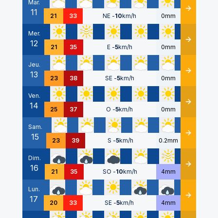
Mar.
11
Détails
21
33
NE
-
10
km/h
0mm
Mer.
12
Détails
21
35
E
-
5
km/h
0mm
Jeu.
13
Détails
23
38
SE
-
5
km/h
0mm
Ven.
14
Détails
25
37
O
-
5
km/h
0mm
Sam.
15
Détails
23
39
S
-
5
km/h
0.2mm
Dim.
16
Détails
21
35
SO
-
10
km/h
4mm
Lun.
17
Détails
20
33
SE
-
5
km/h
4mm