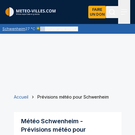
FAIRE
UN DON
Recherch
Menu
Schwenheim
27 °C
Ajouter une ville
Ciel clair - quasiment pas de nuages et un soleil omnipr
Accueil
Prévisions météo pour Schwenheim
Météo
Schwenheim
-
Prévisions météo pour