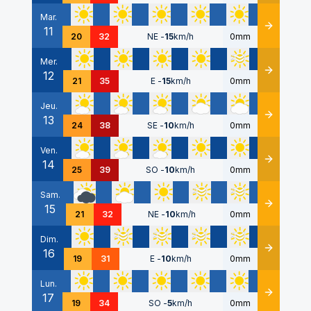
Mar.
11
Détails
20
32
NE
-
15
km/h
0mm
Mer.
12
Détails
21
35
E
-
15
km/h
0mm
Jeu.
13
Détails
24
38
SE
-
10
km/h
0mm
Ven.
14
Détails
25
39
SO
-
10
km/h
0mm
Sam.
15
Détails
21
32
NE
-
10
km/h
0mm
Dim.
16
Détails
19
31
E
-
10
km/h
0mm
Lun.
17
Détails
19
34
SO
-
5
km/h
0mm