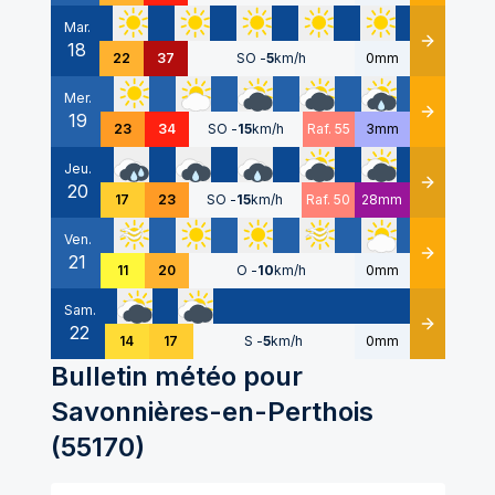
Mar.
18
Détails
22
37
SO
-
5
km/h
0mm
Mer.
19
Détails
23
34
SO
-
15
km/h
Raf. 55
3mm
Jeu.
20
Détails
17
23
SO
-
15
km/h
Raf. 50
28mm
Ven.
21
Détails
11
20
O
-
10
km/h
0mm
Sam.
22
Détails
14
17
S
-
5
km/h
0mm
Bulletin météo pour
Savonnières-en-Perthois
(
55170
)