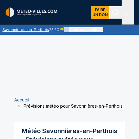
FAIRE
UN DON
Recherch
Menu
Savonnières-en-Perthois
23 °C
Ajouter une ville
Ciel clair - quasiment pas de nuages et un 
Accueil
Prévisions météo pour Savonnières-en-Perthois
Météo
Savonnières-en-Perthois