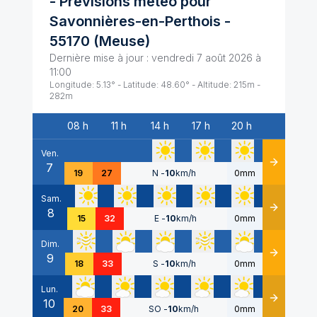
- Prévisions météo pour
Savonnières-en-Perthois
-
55170
(
Meuse
)
Dernière mise à jour :
vendredi 7 août 2026 à
11:00
Longitude:
5.13
° - Latitude:
48.60
° - Altitude:
215
m -
282
m
08 h
11 h
14 h
17 h
20 h
Date
Ven.
7
Détails
19
27
N
-
10
km/h
0mm
Sam.
8
Détails
15
32
E
-
10
km/h
0mm
Dim.
9
Détails
18
33
S
-
10
km/h
0mm
Lun.
10
Détails
20
33
SO
-
10
km/h
0mm