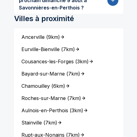
prochain dimanche 9 aout à
Savonnières-en-Perthois ?
Villes à proximité
Ancerville
(
9km
)
Eurville-Bienville
(
7km
)
Cousances-les-Forges
(
3km
)
Bayard-sur-Marne
(
7km
)
Chamouilley
(
6km
)
Roches-sur-Marne
(
7km
)
Aulnois-en-Perthois
(
3km
)
Stainville
(
7km
)
Rupt-aux-Nonains
(
7km
)